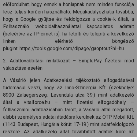
előfordulhat, hogy ennek a honlapnak nem minden funkciója
lesz teljes körűen használható. Megakadályozhatja továbbá,
hogy a Google gyűjtse és feldolgozza a cookie-k általi, a
Felhasználó weboldalhasználattal kapcsolatos adatait
(beleértve az IP-címet is), ha letölti és telepíti a következő
linken elérhető böngésző
plugint. https://tools.google.com/dlpage/gaoptout?hl=hu
2. Adattovábbítási nyilatkozat – SimplePay fizetési mód
választása esetén
A Vásárló jelen Adatkezelési tájékoztató elfogadásával
tudomásul veszi, hogy az Inno-Szinergia Kft. (székhelye:
8900 Zalaegerszeg, Levendula utca 39.) mint adatkezelő
által a vitalforce.hu – mint fizetési elfogadóhely –
felhasználói adatbázisában tárolt, a Vásárló által megadott,
alábbi személyes adatai átadásra kerülnek az OTP Mobil Kft.
(1143 Budapest, Hungária körút 17-19.) mint adatfeldolgozó
részére. Az adatkezelő által továbbított adatok köre az