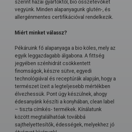
szerint hazai gyártóktól, bio összetevőket
vegyünk. Minden alapanyagunk glutén-, és
allergénmentes certifikációval rendelkezik.
Miért minket válassz?
Pékáruink fő alapanyaga a bio köles, mely az
egyik leggazdagabb álgabona. A fittség
jegyében szénhidrát csökkentett
finomságok, készre sütve, egyedi
technológiával és receptúrák alapján, hogy a
természet ízeit a legteljesebb mértékben
élvezhessük. Pont úgy készülnek, ahogy
édesanyánk készíti a konyhában, clean label
– tiszta címkés- termékek. Kínálatunk
között megtalálhatóak továbbá
sajthelyettesítők, édességek, melyekhez jó