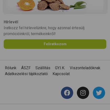
Hírlevél
Iratkozz fel hírlevelünkre, hogy azonnal értesülj
promócióinkról, termékeinkről!
Feliratkozom
Rólunk
ÁSZF
Szállítás
GY.I.K.
Viszonteladóknak
Adatkezelési tájékoztató
Kapcsolat