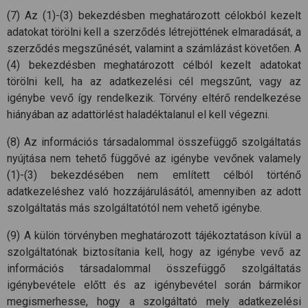
(7) Az (1)-(3) bekezdésben meghatározott célokból kezelt
adatokat törölni kell a szerződés létrejöttének elmaradását, a
szerződés megszűnését, valamint a számlázást követően. A
(4) bekezdésben meghatározott célból kezelt adatokat
törölni kell, ha az adatkezelési cél megszűnt, vagy az
igénybe vevő így rendelkezik. Törvény eltérő rendelkezése
hiányában az adattörlést haladéktalanul el kell végezni.
(8) Az információs társadalommal összefüggő szolgáltatás
nyújtása nem tehető függővé az igénybe vevőnek valamely
(1)-(3) bekezdésében nem említett célból történő
adatkezeléshez való hozzájárulásától, amennyiben az adott
szolgáltatás más szolgáltatótól nem vehető igénybe.
(9) A külön törvényben meghatározott tájékoztatáson kívül a
szolgáltatónak biztosítania kell, hogy az igénybe vevő az
információs társadalommal összefüggő szolgáltatás
igénybevétele előtt és az igénybevétel során bármikor
megismerhesse, hogy a szolgáltató mely adatkezelési