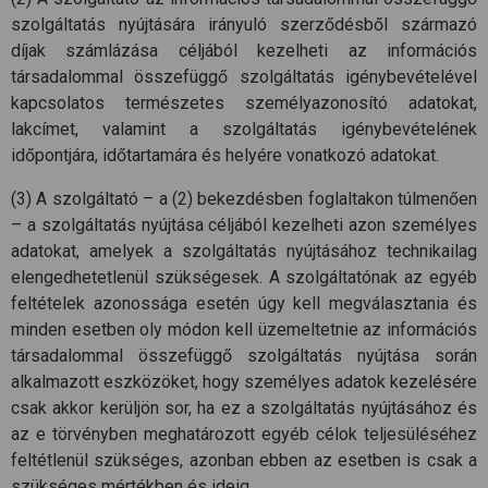
szolgáltatás nyújtására irányuló szerződésből származó
díjak számlázása céljából kezelheti az információs
társadalommal összefüggő szolgáltatás igénybevételével
kapcsolatos természetes személyazonosító adatokat,
lakcímet, valamint a szolgáltatás igénybevételének
időpontjára, időtartamára és helyére vonatkozó adatokat.
(3) A szolgáltató – a (2) bekezdésben foglaltakon túlmenően
– a szolgáltatás nyújtása céljából kezelheti azon személyes
adatokat, amelyek a szolgáltatás nyújtásához technikailag
elengedhetetlenül szükségesek. A szolgáltatónak az egyéb
feltételek azonossága esetén úgy kell megválasztania és
minden esetben oly módon kell üzemeltetnie az információs
társadalommal összefüggő szolgáltatás nyújtása során
alkalmazott eszközöket, hogy személyes adatok kezelésére
csak akkor kerüljön sor, ha ez a szolgáltatás nyújtásához és
az e törvényben meghatározott egyéb célok teljesüléséhez
feltétlenül szükséges, azonban ebben az esetben is csak a
szükséges mértékben és ideig.