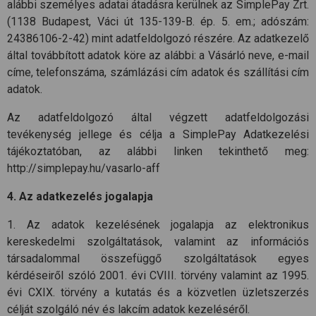
alábbi személyes adatai átadásra kerülnek az SimplePay Zrt.
(1138 Budapest, Váci út 135-139-B. ép. 5. em.; adószám:
24386106-2-42) mint adatfeldolgozó részére. Az adatkezelő
által továbbított adatok köre az alábbi: a Vásárló neve, e-mail
címe, telefonszáma, számlázási cím adatok és szállítási cím
adatok.
Az adatfeldolgozó által végzett adatfeldolgozási
tevékenység jellege és célja a SimplePay Adatkezelési
tájékoztatóban, az alábbi linken tekinthető meg:
http://simplepay.hu/vasarlo-aff
4. Az adatkezelés jogalapja
1. Az adatok kezelésének jogalapja az elektronikus
kereskedelmi szolgáltatások, valamint az információs
társadalommal összefüggő szolgáltatások egyes
kérdéseiről szóló 2001. évi CVIII. törvény valamint az 1995.
évi CXIX. törvény a kutatás és a közvetlen üzletszerzés
célját szolgáló név és lakcím adatok kezeléséről.