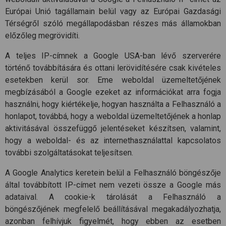
Európai Unió tagállamain belül vagy az Európai Gazdasági
Térségről szóló megállapodásban részes más államokban
előzőleg megrövidíti.
A teljes IP-címnek a Google USA-ban lévő szerverére
történő továbbítására és ottani lerövidítésére csak kivételes
esetekben kerül sor. Eme weboldal üzemeltetőjének
megbízásából a Google ezeket az információkat arra fogja
használni, hogy kiértékelje, hogyan használta a Felhasználó a
honlapot, továbbá, hogy a weboldal üzemeltetőjének a honlap
aktivitásával összefüggő jelentéseket készítsen, valamint,
hogy a weboldal- és az internethasználattal kapcsolatos
további szolgáltatásokat teljesítsen.
A Google Analytics keretein belül a Felhasználó böngészője
által továbbított IP-címet nem vezeti össze a Google más
adataival. A cookie-k tárolását a Felhasználó a
böngészőjének megfelelő beállításával megakadályozhatja,
azonban felhívjuk figyelmét, hogy ebben az esetben