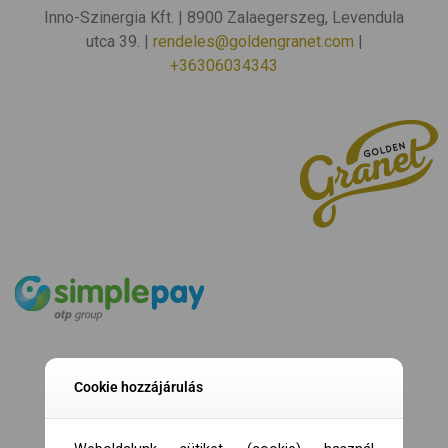
Inno-Szinergia Kft. | 8900 Zalaegerszeg, Levendula
utca 39. |
rendeles@goldengranet.com
|
+36306034343
Cookie hozzájárulás