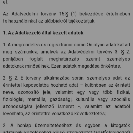
el.
Az Adatvédelmi törvény 15.§ (1) bekezdése értelmében
felhasználóinkat az alábbiakról tájékoztatjuk:
1. Az Adatkezelő által kezelt adatok
1. A megrendelés és regisztráció során Ön olyan adatokat ad
meg számunkra, amelyek az Adatvédelmi törvény 3. § 2.
pontjában foglalt meghatározás szerint személyes
adatoknak minősülnek. Ezen adatok megadása önkéntes.
2. § 2. E törvény alkalmazása során: személyes adat: az
érintettel kapcsolatba hozható adat – különösen az érintett
neve, azonosító jele, valamint egy vagy több fizikai,
fiziológiai, mentális, gazdasági, kulturális vagy szociális
azonosságára jellemző ismeret -, valamint az adatból
levonható, az érintettre vonatkozó következtetés;
2. A honlap üzemeltetéséhez és egyben a látogatók
adatainak kezeléséhez külső szervezetet (adatfeldolgozót)