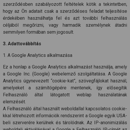
szerződésben szabályozott feltételek kötik a tekintetben,
hogy az Ön adatait csak a szerződéses feladat teljesítése
érdekében használhatja fel és azt további felhasználás
céljából megőrizni, vagy harmadik személynek átadni
semmilyen formában sem jogosult.
3. Adattovábbítás
1. A Google Analytics alkalmazása
Ez a honlap a Google Analytics alkalmazást használja, amely
a Google Inc. (Google) webelemző szolgáltatása. A Google
Analytics úgynevezett “cookie-kat”, szövegfájlokat használ,
amelyeket a számítógépére mentenek, így elősegítik
Felhasználó által látogatott weblap használatának
elemzését.
A Felhasználó által használt weboldallal kapcsolatos cookie-
kkal létrehozott információk rendszerint a Google egyik USA-
beli szerverére kerülnek és tárolódnak. Az IP-anonimizálás
weboldali aktiválásával a Google a Felhasználó IP-címét az