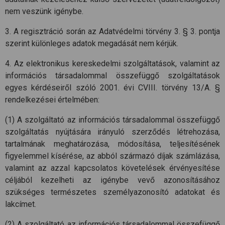
nem veszünk igénybe.
3. A regisztráció során az Adatvédelmi törvény 3. § 3. pontja
szerint különleges adatok megadását nem kérjük.
4. Az elektronikus kereskedelmi szolgáltatások, valamint az
információs társadalommal összefüggő szolgáltatások
egyes kérdéseiről szóló 2001. évi CVIII. törvény 13/A. §
rendelkezései értelmében:
(1) A szolgáltató az információs társadalommal összefüggő
szolgáltatás nyújtására irányuló szerződés létrehozása,
tartalmának meghatározása, módosítása, teljesítésének
figyelemmel kísérése, az abból származó díjak számlázása,
valamint az azzal kapcsolatos követelések érvényesítése
céljából kezelheti az igénybe vevő azonosításához
szükséges természetes személyazonosító adatokat és
lakcímet.
(2) A szolgáltató az információs társadalommal összefüggő