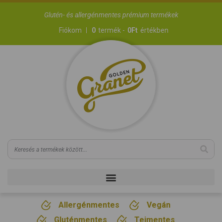
Glutén- és allergénmentes prémium termékek
Fiókom
0
termék -
0
Ft
értékben
Allergénmentes
Vegán
Gluténmentes
Tejmentes