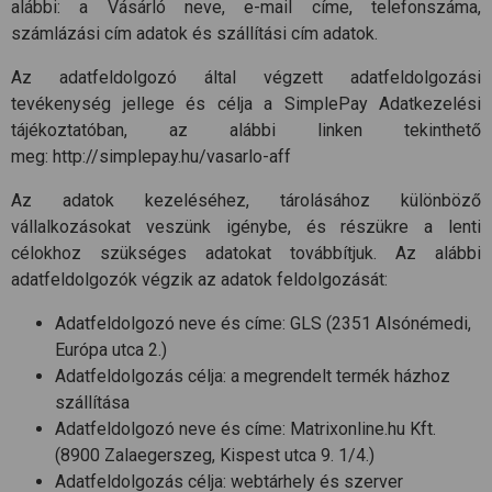
alábbi: a Vásárló neve, e-mail címe, telefonszáma,
számlázási cím adatok és szállítási cím adatok.
Az adatfeldolgozó által végzett adatfeldolgozási
tevékenység jellege és célja a SimplePay Adatkezelési
tájékoztatóban, az alábbi linken tekinthető
meg: http://simplepay.hu/vasarlo-aff
Az adatok kezeléséhez, tárolásához különböző
vállalkozásokat veszünk igénybe, és részükre a lenti
célokhoz szükséges adatokat továbbítjuk. Az alábbi
adatfeldolgozók végzik az adatok feldolgozását:
Adatfeldolgozó neve és címe: GLS (2351 Alsónémedi,
Európa utca 2.)
Adatfeldolgozás célja: a megrendelt termék házhoz
szállítása
Adatfeldolgozó neve és címe: Matrixonline.hu Kft.
(8900 Zalaegerszeg, Kispest utca 9. 1/4.)
Adatfeldolgozás célja: webtárhely és szerver