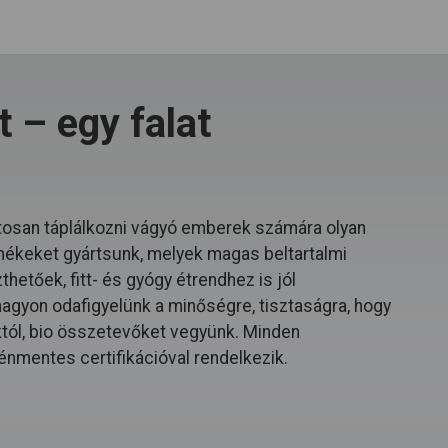
 – egy falat
osan táplálkozni vágyó emberek számára olyan
mékeket gyártsunk, melyek magas beltartalmi
hetőek, fitt- és gyógy étrendhez is jól
 nagyon odafigyelünk a minőségre, tisztaságra, hogy
któl, bio összetevőket vegyünk. Minden
énmentes certifikációval rendelkezik.