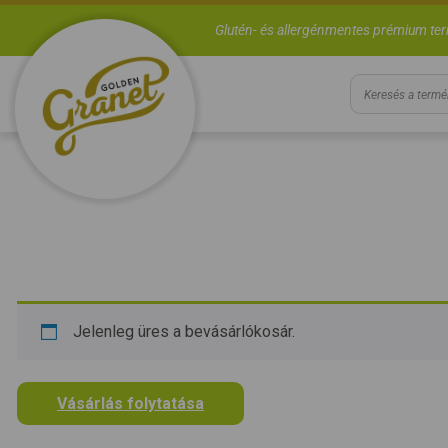
Glutén- és allergénmentes prémium te
Jelenleg üres a bevásárlókosár.
Vásárlás folytatása