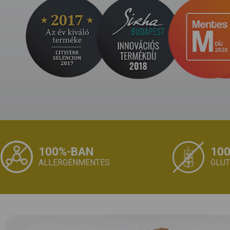
100%-BAN
10
ALLERGÉNMENTES
GLU