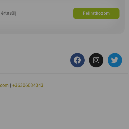
 értesülj
Feliratkozom
.com
|
+36306034343