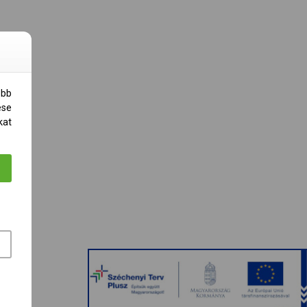
obb
ése
kat