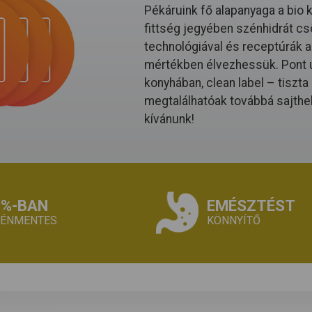
Pékáruink fő alapanyaga a bio 
fittség jegyében szénhidrát cs
technológiával és receptúrák al
mértékben élvezhessük. Pont ú
konyhában, clean label – tiszt
megtalálhatóak továbbá sajthe
kívánunk!
0%-BAN
EMÉSZTÉST
TÉNMENTES
KÖNNYÍTŐ