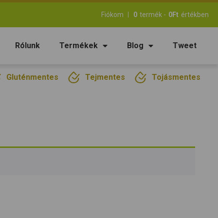
Fiókom
0
termék -
0
Ft
értékben
Rólunk
Termékek
Blog
Tweet
Gluténmentes
Tejmentes
Tojásmentes