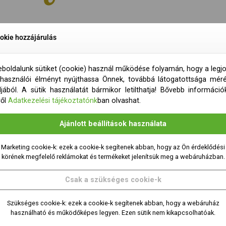
okie hozzájárulás
boldalunk sütiket (cookie) használ működése folyamán, hogy a legj
lhasználói élményt nyújthassa Önnek, továbbá látogatottsága mér
ljából. A sütik használatát bármikor letilthatja! Bővebb információ
ről
Adatkezelési tájékoztatónk
ban olvashat.
Ajánlott beállítások használata
Marketing cookie-k: ezek a cookie-k segítenek abban, hogy az Ön érdeklődési
körének megfelelő reklámokat és termékeket jelenítsük meg a webáruházban.
Csak a szükséges cookie-k
Szükséges cookie-k: ezek a cookie-k segítenek abban, hogy a webáruház
használható és működőképes legyen. Ezen sütik nem kikapcsolhatóak.