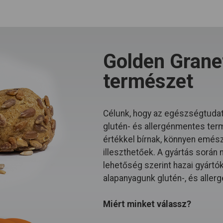
Golden Granet
természet
Célunk, hogy az egészségtudat
glutén- és allergénmentes ter
értékkel bírnak, könnyen emészt
illeszthetőek. A gyártás során
lehetőség szerint hazai gyártó
alapanyagunk glutén-, és allerg
Miért minket válassz?