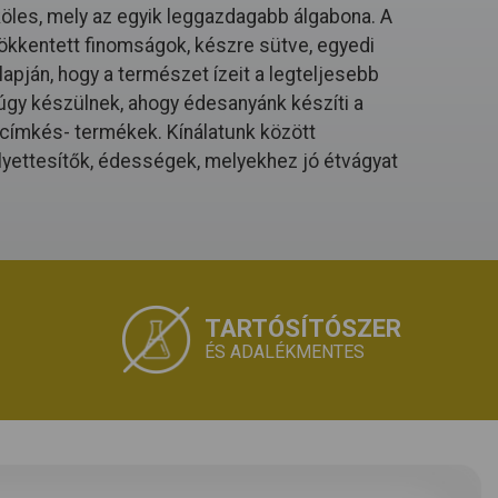
köles, mely az egyik leggazdagabb álgabona. A
ökkentett finomságok, készre sütve, egyedi
apján, hogy a természet ízeit a legteljesebb
gy készülnek, ahogy édesanyánk készíti a
a címkés- termékek. Kínálatunk között
lyettesítők, édességek, melyekhez jó étvágyat
TARTÓSÍTÓSZER
ÉS ADALÉKMENTES