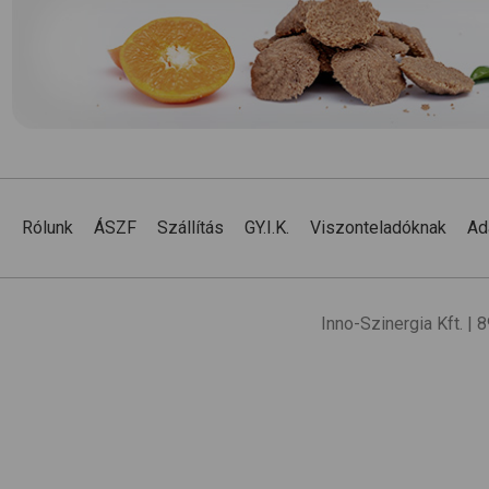
Rólunk
ÁSZF
Szállítás
GY.I.K.
Viszonteladóknak
Ad
Inno-Szinergia Kft. |