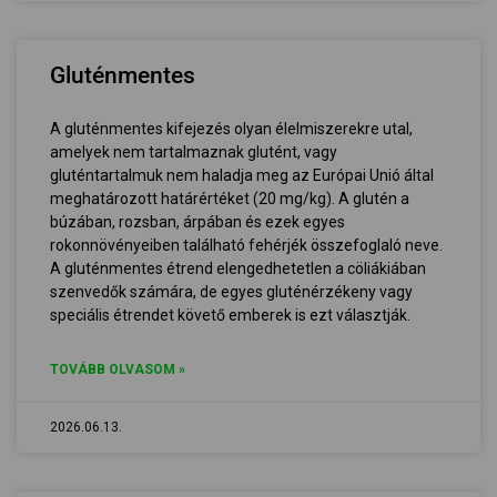
Gluténmentes
A gluténmentes kifejezés olyan élelmiszerekre utal,
amelyek nem tartalmaznak glutént, vagy
gluténtartalmuk nem haladja meg az Európai Unió által
meghatározott határértéket (20 mg/kg). A glutén a
búzában, rozsban, árpában és ezek egyes
rokonnövényeiben található fehérjék összefoglaló neve.
A gluténmentes étrend elengedhetetlen a cöliákiában
szenvedők számára, de egyes gluténérzékeny vagy
speciális étrendet követő emberek is ezt választják.
TOVÁBB OLVASOM »
2026.06.13.