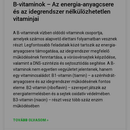
B-vitaminok – Az energia-anyagcsere
és az idegrendszer nélkülözhetetlen
vitaminjai
A B-vitaminok vízben oldódó vitaminok csoportja,
amelyek számos alapvető élettani folyamatban vesznek
részt. Legfontosabb feladataik közé tartozik az energia-
anyagcsere támogatása, az idegrendszer megfelelő
működésének fenntartása, a vörösvérsejtek képződése,
valamint a DNS-szintézis és sejtosztódás segítése. A B-
vitaminok nem egyetlen vegyületet jelentenek, hanem
egy vitamincsaládot: B1-vitamin (tiamin) – a szénhidrát-
anyagcsere és az idegrendszer működésének fontos
eleme. B2-vitamin (riboflavin) – szerepet játszik az
energiatermelésben és a sejtek oxidatív védelmében.
B3-vitamin (niacin) – részt vesz több száz enzim
működésében
TOVÁBB OLVASOM »