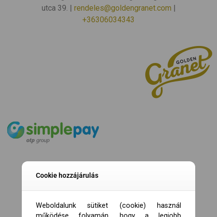
utca 39. |
rendeles@goldengranet.com
|
+36306034343
Cookie hozzájárulás
Weboldalunk sütiket (cookie) használ
működése folyamán, hogy a legjobb