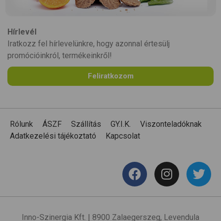
Hírlevél
Iratkozz fel hírlevelünkre, hogy azonnal értesülj
promócióinkról, termékeinkről!
Feliratkozom
Rólunk
ÁSZF
Szállítás
GY.I.K.
Viszonteladóknak
Adatkezelési tájékoztató
Kapcsolat
Inno-Szinergia Kft. | 8900 Zalaegerszeg, Levendula