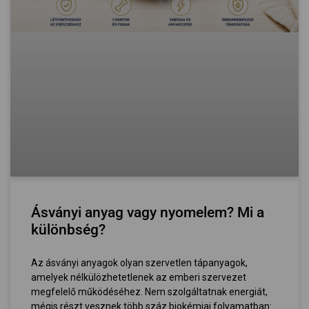
Ásványi anyag vagy nyomelem? Mi a
különbség?
Az ásványi anyagok olyan szervetlen tápanyagok,
amelyek nélkülözhetetlenek az emberi szervezet
megfelelő működéséhez. Nem szolgáltatnak energiát,
mégis részt vesznek több száz biokémiai folyamatban: