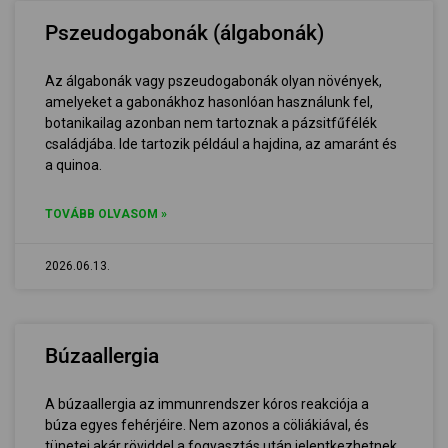
Pszeudogabonák (álgabonák)
Az álgabonák vagy pszeudogabonák olyan növények,
amelyeket a gabonákhoz hasonlóan használunk fel,
botanikailag azonban nem tartoznak a pázsitfűfélék
családjába. Ide tartozik például a hajdina, az amaránt és
a quinoa.
TOVÁBB OLVASOM »
2026.06.13.
Búzaallergia
A búzaallergia az immunrendszer kóros reakciója a
búza egyes fehérjéire. Nem azonos a cöliákiával, és
tünetei akár röviddel a fogyasztás után jelentkezhetnek.