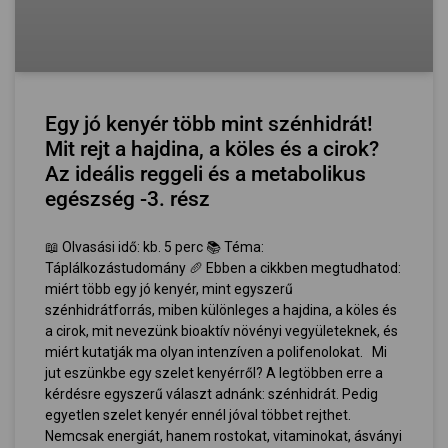
Egy jó kenyér több mint szénhidrát!
Mit rejt a hajdina, a köles és a cirok?
Az ideális reggeli és a metabolikus
egészség -3. rész
📖 Olvasási idő: kb. 5 perc 📚 Téma:
Táplálkozástudomány 🥖 Ebben a cikkben megtudhatod:
miért több egy jó kenyér, mint egyszerű
szénhidrátforrás, miben különleges a hajdina, a köles és
a cirok, mit nevezünk bioaktív növényi vegyületeknek, és
miért kutatják ma olyan intenzíven a polifenolokat. Mi
jut eszünkbe egy szelet kenyérről? A legtöbben erre a
kérdésre egyszerű választ adnánk: szénhidrát. Pedig
egyetlen szelet kenyér ennél jóval többet rejthet.
Nemcsak energiát, hanem rostokat, vitaminokat, ásványi