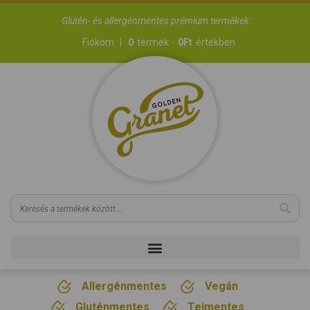
Glutén- és allergénmentes prémium termékek
Fiókom
0
termék -
0
Ft
értékben
Allergénmentes
Vegán
Gluténmentes
Tejmentes