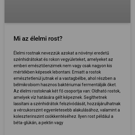
Mi az élelmi rost?
Élelmi rostnak nevezzük azokat a növényi eredetű
szénhidrátokat és rokon vegyületeket, amelyeket az
emberi emésztőenzimek nem vagy csak nagyon kis
mértékben képesek lebontani. Emiatt a rostok
emésztetlenül jutnak el a vastagbélbe, ahol részben a
bélmikrobiom hasznos baktériumai fermentálják őket.
Az élelmi rostoknak két fő csoportja van: Oldható rostok,
amelyek víz hatására gélt képeznek. Segíthetnek
lassítani a szénhidrátok felszívódását, hozzájárulhatnak
a vércukorszint egyenletesebb alakulásához, valamint a
koleszterinszint csökkentéséhez. Ilyen rost például a
béta-glükán, a pektin vagy