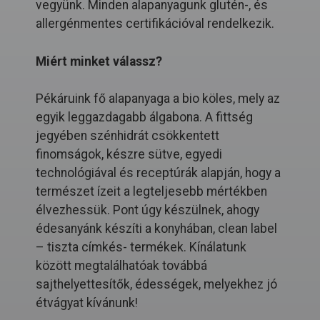
vegyünk. Minden alapanyagunk glutén-, és
allergénmentes certifikációval rendelkezik.
Miért minket válassz?
Pékáruink fő alapanyaga a bio köles, mely az
egyik leggazdagabb álgabona. A fittség
jegyében szénhidrát csökkentett
finomságok, készre sütve, egyedi
technológiával és receptúrák alapján, hogy a
természet ízeit a legteljesebb mértékben
élvezhessük. Pont úgy készülnek, ahogy
édesanyánk készíti a konyhában, clean label
– tiszta címkés- termékek. Kínálatunk
között megtalálhatóak továbbá
sajthelyettesítők, édességek, melyekhez jó
étvágyat kívánunk!