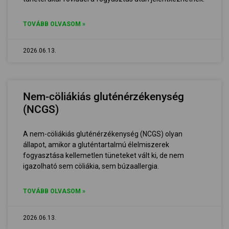
TOVÁBB OLVASOM »
2026.06.13.
Nem-cöliákiás gluténérzékenység
(NCGS)
A nem-cöliákiás gluténérzékenység (NCGS) olyan
állapot, amikor a gluténtartalmú élelmiszerek
fogyasztása kellemetlen tüneteket vált ki, de nem
igazolható sem cöliákia, sem búzaallergia.
TOVÁBB OLVASOM »
2026.06.13.