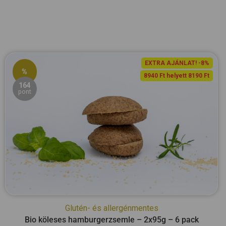
EXTRA AJÁNLAT! -8%
%
8940 Ft helyett 8190 Ft
164
pont
Glutén- és allergénmentes
Bio köleses hamburgerzsemle – 2x95g – 6 pack