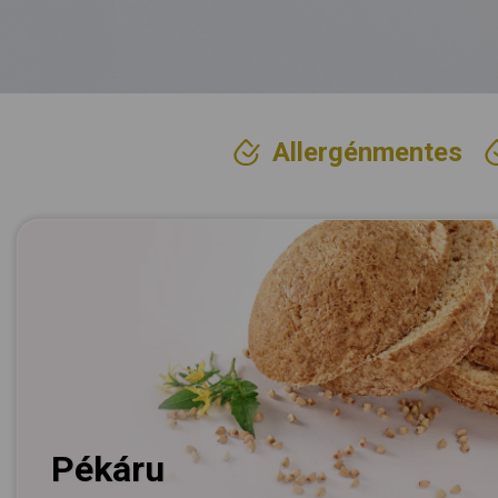
Allergénmentes
Golden Granet
A kiegyensúlyozott
nap kezdete,
ahogy megérdemled!
Kompromisszumok
nélkül.
Pékáru