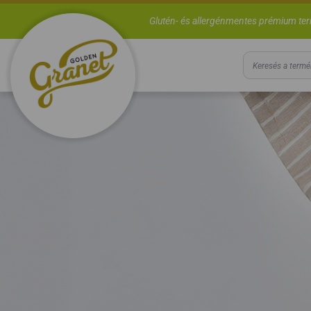
Glutén- és allergénmentes prémium te