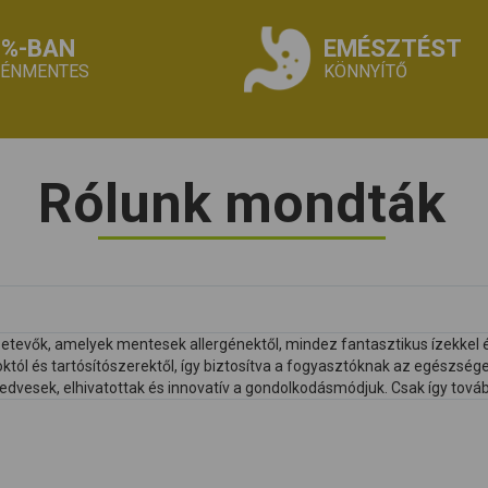
0%-BAN
EMÉSZTÉST
TÉNMENTES
KÖNNYÍTŐ
Rólunk mondták
etevők, amelyek mentesek allergénektől, mindez fantasztikus ízekkel 
ól és tartósítószerektől, így biztosítva a fogyasztóknak az egészsé
edvesek, elhivatottak és innovatív a gondolkodásmódjuk. Csak így tová