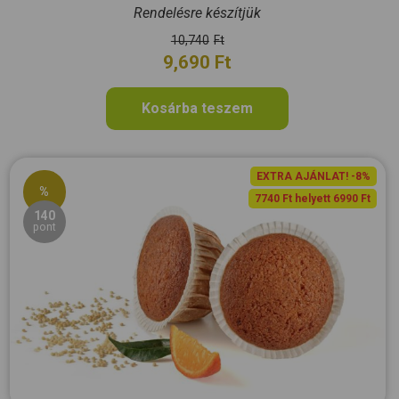
Rendelésre készítjük
10,740
Ft
9,690
Ft
Kosárba teszem
EXTRA AJÁNLAT! -8%
%
7740 Ft helyett 6990 Ft
140
pont