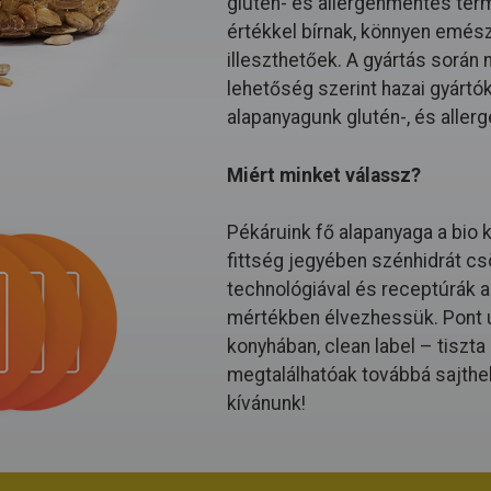
glutén- és allergénmentes ter
értékkel bírnak, könnyen emészt
illeszthetőek. A gyártás során
lehetőség szerint hazai gyártó
alapanyagunk glutén-, és allerg
Miért minket válassz?
Pékáruink fő alapanyaga a bio 
fittség jegyében szénhidrát cs
technológiával és receptúrák al
mértékben élvezhessük. Pont ú
konyhában, clean label – tiszt
megtalálhatóak továbbá sajthe
kívánunk!