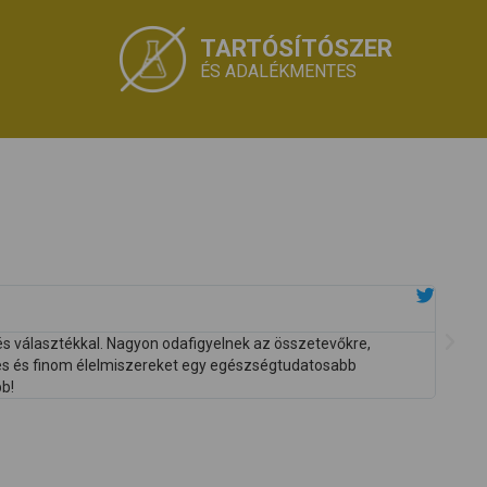
TARTÓSÍTÓSZER
ÉS ADALÉKMENTES
és választékkal. Nagyon odafigyelnek az összetevőkre,
Köszön
ges és finom élelmiszereket egy egészségtudatosabb
bb!