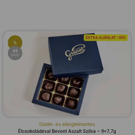
EXTRA AJÁNLAT -30%
%
49
pont
Glutén- és allergénmentes
Étcsokoládéval Bevont Aszalt Szilva – 9×7,7g