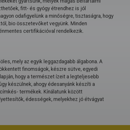
mékeket gyártsunk, melyek magas beltartalmi
hetőek, fitt- és gyógy étrendhez is jól
 nagyon odafigyelünk a minőségre, tisztaságra, hogy
któl, bio összetevőket vegyünk. Minden
énmentes certifikációval rendelkezik.
köles, mely az egyik leggazdagabb álgabona. A
ökkentett finomságok, készre sütve, egyedi
apján, hogy a természet ízeit a legteljesebb
gy készülnek, ahogy édesanyánk készíti a
a címkés- termékek. Kínálatunk között
lyettesítők, édességek, melyekhez jó étvágyat