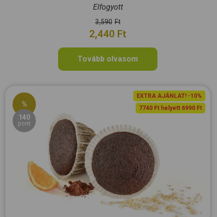
Elfogyott
3,590
Ft
2,440
Ft
Tovább olvasom
EXTRA AJÁNLAT! -10%
%
7740 Ft helyett 6990 Ft
140
pont