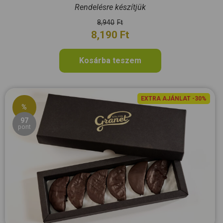
Rendelésre készítjük
8,940
Ft
8,190
Ft
Kosárba teszem
EXTRA AJÁNLAT -30%
%
97
pont