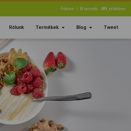
Fiókom
0
termék -
0
Ft
értékben
Rólunk
Termékek
Blog
Tweet