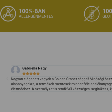
100%-BAN
10
ALLERGÉNMENTES
GLU
Gabriella Nagy





Nagyon elégedett vagyok a Golden Granet céggel! Minőségi össz
alapanyagokra, a termékek mentesek mindenféle adalékanyagokt
életmódhoz. A személyzet is rendkívül készséges, segítőkész, k