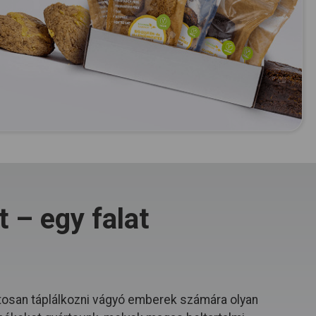
 – egy falat
osan táplálkozni vágyó emberek számára olyan