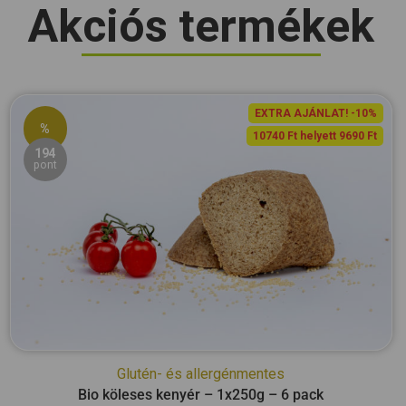
Akciós termékek
EXTRA AJÁNLAT! -10%
%
10740 Ft helyett 9690 Ft
194
pont
Glutén- és allergénmentes
Bio köleses kenyér – 1x250g – 6 pack