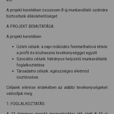
A projekt keretében összesen 8 új munkavállaló számára
biztosítunk álláslehetőséget.
A PROJEKT BEMUTATÁSA:
A projekt keretében
Üzleti célunk: a napi működés fenntarthatóvá tétele
a profit és közhasznú tevékenységgel együtt
Szociális célunk: hátrányos helyzetű munkavállalók
foglalkoztatása
Társadalmi célunk: egészséges életmód
ösztönzése.
Céljaink elérése érdekében az alábbi tevékenységeket
valósítjuk meg:
1. FOGLALKOZTATÁS:
A 12 hónapos projekt megvalósítási idő alatt 8 fő új