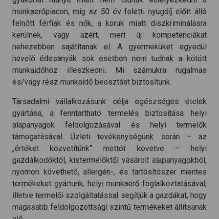
munkaerőpiacon, míg az 50 év feletti nyugdíj előtt álló
felnőtt férfiak és nők, a koruk miatt diszkriminálásra
kerülnek, vagy azért, mert új kompetenciákat
nehezebben sajátítanak el. A gyermeküket egyedül
nevelő édesanyák sok esetben nem tudnak a kötött
munkaidőhöz illeszkedni. Mi számukra rugalmas
és/vagy rész munkaidő beosztást biztosítunk.
Társadalmi vállalkozásunk célja egészséges ételek
gyártása, a fenntartható termelés biztosítása helyi
alapanyagok feldolgozásával és helyi termelők
támogatásával. Üzleti tevékenységünk során – az
„értéket közvetítünk” mottót követve – helyi
gazdálkodóktól, kistermelőktől vásárolt alapanyagokból,
nyomon követhető, allergén-, és tartósítószer mentes
termékeket gyártunk, helyi munkaerő foglalkoztatásával;
illetve termelői szolgáltatással segítjük a gazdákat, hogy
magasabb feldolgozottsági szintű termékeket állítsanak
elő.