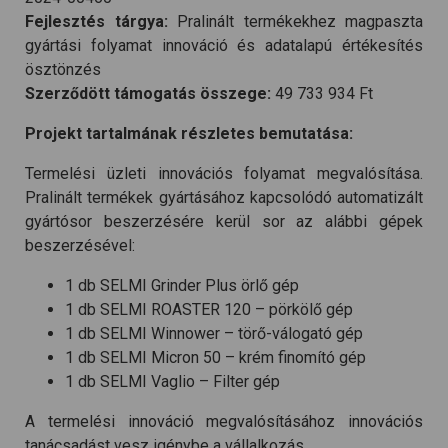
Fejlesztés tárgya:
Pralinált termékekhez magpaszta
gyártási folyamat innováció és adatalapú értékesítés
ösztönzés
Szerződött támogatás összege:
49 733 934 Ft
Projekt tartalmának részletes bemutatása:
Termelési üzleti innovációs folyamat megvalósítása.
Pralinált termékek gyártásához kapcsolódó automatizált
gyártósor beszerzésére kerül sor az alábbi gépek
beszerzésével:
1 db SELMI Grinder Plus örlő gép
1 db SELMI ROASTER 120 – pörkölő gép
1 db SELMI Winnower – törő-válogató gép
1 db SELMI Micron 50 – krém finomító gép
1 db SELMI Vaglio – Filter gép
A termelési innováció megvalósításához innovációs
tanácsadást vesz igénybe a vállalkozás.