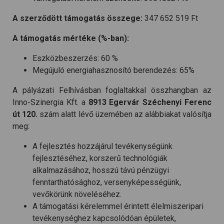
A szerződött támogatás összege:
347 652 519 Ft
A támogatás mértéke (%-ban):
Eszközbeszerzés: 60 %
Megújuló energiahasznosító berendezés: 65%
A pályázati Felhívásban foglaltakkal összhangban az
Inno-Szinergia Kft. a
8913 Egervár Széchenyi Ferenc
út 120.
szám alatt lévő üzemében az alábbiakat valósítja
meg:
A fejlesztés hozzájárul tevékenységünk
fejlesztéséhez, korszerű technológiák
alkalmazásához, hosszú távú pénzügyi
fenntarthatósághoz, versenyképességünk,
vevőkörünk növeléséhez.
A támogatási kérelemmel érintett élelmiszeripari
tevékenységhez kapcsolódóan épületek,