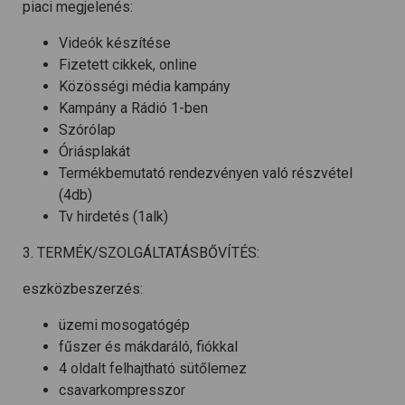
piaci megjelenés:
Videók készítése
Fizetett cikkek, online
Közösségi média kampány
Kampány a Rádió 1-ben
Szórólap
Óriásplakát
Termékbemutató rendezvényen való részvétel
(4db)
Tv hirdetés (1alk)
3. TERMÉK/SZOLGÁLTATÁSBŐVÍTÉS:
eszközbeszerzés:
üzemi mosogatógép
fűszer és mákdaráló, fiókkal
4 oldalt felhajtható sütőlemez
csavarkompresszor