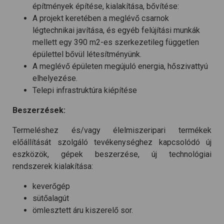
építmények építése, kialakítása, bővítése:
A projekt keretében a meglévő csarnok
légtechnikai javítása, és egyéb felújítási munkák
mellett egy 390 m2-es szerkezetileg független
épülettel bővül létesítményünk.
A meglévő épületen megújuló energia, hőszivattyú
elhelyezése.
Telepi infrastruktúra kiépítése
Beszerzések:
Termeléshez és/vagy élelmiszeripari termékek
előállítását szolgáló tevékenységhez kapcsolódó új
eszközök, gépek beszerzése, új technológiai
rendszerek kialakítása:
keverőgép
sütőalagút
ömlesztett áru kiszerelő sor.