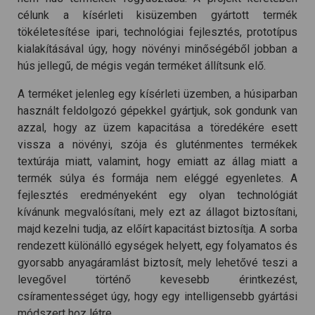
célunk a kísérleti kisüzemben gyártott termék
tökéletesítése ipari, technológiai fejlesztés, prototípus
kialakításával úgy, hogy növényi minőségéből jobban a
hús jellegű, de mégis vegán terméket állítsunk elő.
A terméket jelenleg egy kísérleti üzemben, a húsiparban
használt feldolgozó gépekkel gyártjuk, sok gondunk van
azzal, hogy az üzem kapacitása a töredékére esett
vissza a növényi, szója és gluténmentes termékek
textúrája miatt, valamint, hogy emiatt az állag miatt a
termék súlya és formája nem eléggé egyenletes. A
fejlesztés eredményeként egy olyan technológiát
kívánunk megvalósítani, mely ezt az állagot biztosítani,
majd kezelni tudja, az előírt kapacitást biztosítja. A sorba
rendezett különálló egységek helyett, egy folyamatos és
gyorsabb anyagáramlást biztosít, mely lehetővé teszi a
levegővel történő kevesebb érintkezést,
csíramentességet úgy, hogy egy intelligensebb gyártási
módszert hoz létre.