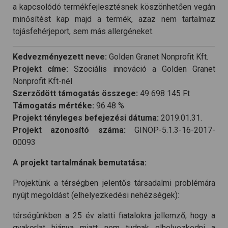
a kapcsolódó termékfejlesztésnek köszönhetően vegán
minősítést kap majd a termék, azaz nem tartalmaz
tojásfehérjeport, sem más allergéneket.
Kedvezményezett neve:
Golden Granet Nonprofit Kft.
Projekt címe:
Szociális innováció a Golden Granet
Nonprofit Kft-nél
Szerződött támogatás összege:
49 698 145 Ft
Támogatás mértéke:
96.48 %
Projekt tényleges befejezési dátuma:
2019.01.31.
Projekt azonosító száma:
GINOP-5.1.3-16-2017-
00093
A projekt tartalmának bemutatása:
Projektünk a térségben jelentős társadalmi problémára
nyújt megoldást (elhelyezkedési nehézségek):
térségünkben a 25 év alatti fiatalokra jellemző, hogy a
gyakorlat hiánya miatt nem tudnak elhelyezkedni a