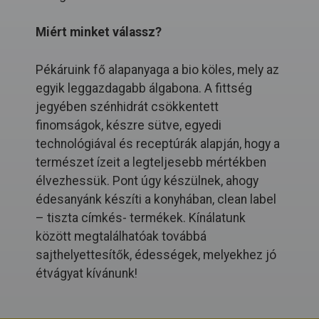
Miért minket válassz?
Pékáruink fő alapanyaga a bio köles, mely az
egyik leggazdagabb álgabona. A fittség
jegyében szénhidrát csökkentett
finomságok, készre sütve, egyedi
technológiával és receptúrák alapján, hogy a
természet ízeit a legteljesebb mértékben
élvezhessük. Pont úgy készülnek, ahogy
édesanyánk készíti a konyhában, clean label
– tiszta címkés- termékek. Kínálatunk
között megtalálhatóak továbbá
sajthelyettesítők, édességek, melyekhez jó
étvágyat kívánunk!