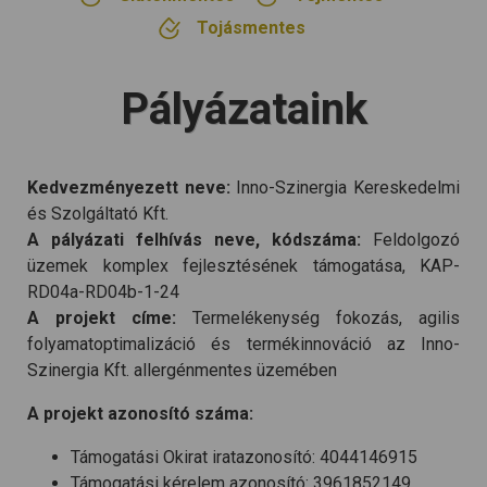
Tojásmentes
Pályázataink
Kedvezményezett neve:
Inno-Szinergia Kereskedelmi
és Szolgáltató Kft.
A pályázati felhívás neve, kódszáma:
Feldolgozó
üzemek komplex fejlesztésének támogatása, KAP-
RD04a-RD04b-1-24
A projekt címe:
Termelékenység fokozás, agilis
folyamatoptimalizáció és termékinnováció az Inno-
Szinergia Kft. allergénmentes üzemében
A projekt azonosító száma:
Támogatási Okirat iratazonosító: 4044146915
Támogatási kérelem azonosító: 3961852149