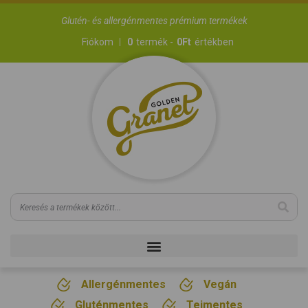
Glutén- és allergénmentes prémium termékek
Fiókom
0
termék -
0
Ft
értékben
Allergénmentes
Vegán
Gluténmentes
Tejmentes