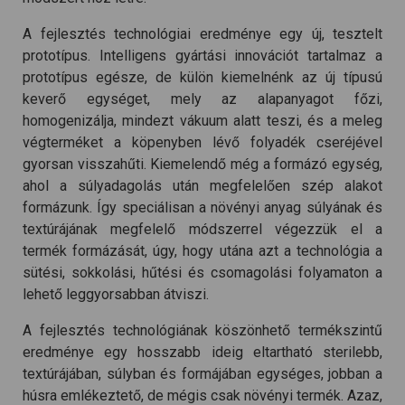
A fejlesztés technológiai eredménye egy új, tesztelt
prototípus. Intelligens gyártási innovációt tartalmaz a
prototípus egésze, de külön kiemelnénk az új típusú
keverő egységet, mely az alapanyagot főzi,
homogenizálja, mindezt vákuum alatt teszi, és a meleg
végterméket a köpenyben lévő folyadék cseréjével
gyorsan visszahűti. Kiemelendő még a formázó egység,
ahol a súlyadagolás után megfelelően szép alakot
formázunk. Így speciálisan a növényi anyag súlyának és
textúrájának megfelelő módszerrel végezzük el a
termék formázását, úgy, hogy utána azt a technológia a
sütési, sokkolási, hűtési és csomagolási folyamaton a
lehető leggyorsabban átviszi.
A fejlesztés technológiának köszönhető termékszintű
eredménye egy hosszabb ideig eltartható sterilebb,
textúrájában, súlyban és formájában egységes, jobban a
húsra emlékeztető, de mégis csak növényi termék. Azaz,