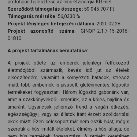
prototípus fejlesztése az Inno-Szinergia Kft.-nél
Szerződött támogatás összege:
59 945 707 Ft
Támogatás mértéke:
56,0330 %
Projekt tényleges befejezési dátuma:
2020.02.28.
Projekt azonosító száma:
GINOP-2.1.7-15-2016-
01810
A projekt tartalmának bemutatása:
A projekt ötlete az emberek jelenlegi felfokozott
életmódjából származik, kevés idő jut az ételek
elkészítésére, valamint a környezeti hatások, stressz
miatt, több embernek is javasolt, gluténmentes, lúgosító
termékeket fogyasztani. Három lúgosító gabonánk van,
amit a szakkönyvekből ismerünk, ez a köles, hajdina és
amaránt. Ugyancsak jellemző trend a vegán étkezés,
egészségügyi, vagy az állatok iránt érzett szolidaritási
okok miatt. Ezen célcsoport már nem eszik húst, mégis
szeretik a hús imitált ételeket, élmény a hús állagú, de
nem hús termékek fogyasztása. A projekt keretében