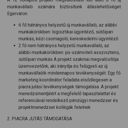
munkavállaló számára biztosítunk álláslehetőséget
Egerváron:
6 fő hátrányos helyzetű új munkavállaló, az alábbi
munkakörökben: logisztikai ügyintéző, sütőipari
munkás, kézi csomagoló, kereskedelmi ügyintéző
2 fő nem hátrányos helyzetű munkavállaló, az
alábbi munkakörökben: pü-számviteli asszisztens,
sütőipari munkás A projekt szakmai megvalósítója
üzemvezetőnk, aki irányítja és felügyeli az új
munkavállalók mindennapos tevékenységét. Egy fő
marketing koordinátor feladata elsődlegesen a
piacra jutási tevékenységek támogatása. A projekt
menedzsmentjéért a megfelelő tapasztalattal és
referenciával rendelkező pénzügyi menedzser és
projektmenedzser kollégák felelnek
2. PIACRA JUTÁS TÁMOGATÁSA: