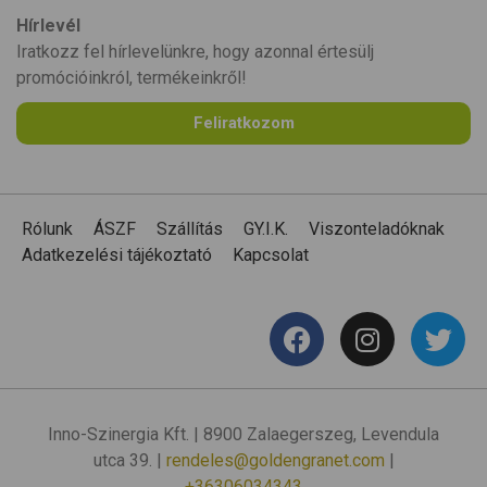
Hírlevél
Iratkozz fel hírlevelünkre, hogy azonnal értesülj
promócióinkról, termékeinkről!
Feliratkozom
Rólunk
ÁSZF
Szállítás
GY.I.K.
Viszonteladóknak
Adatkezelési tájékoztató
Kapcsolat
Inno-Szinergia Kft. | 8900 Zalaegerszeg, Levendula
utca 39. |
rendeles@goldengranet.com
|
+36306034343