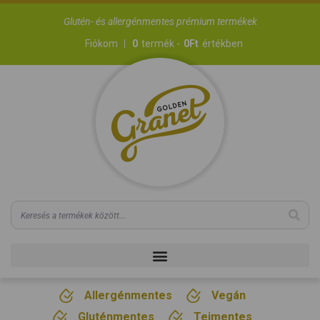
Glutén- és allergénmentes prémium termékek
Fiókom
0
termék -
0
Ft
értékben
Allergénmentes
Vegán
Gluténmentes
Tejmentes