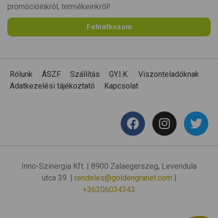
promócióinkról, termékeinkről!
Feliratkozom
Rólunk
ÁSZF
Szállítás
GY.I.K.
Viszonteladóknak
Adatkezelési tájékoztató
Kapcsolat
Inno-Szinergia Kft. | 8900 Zalaegerszeg, Levendula
utca 39. |
rendeles@goldengranet.com
|
+36306034343