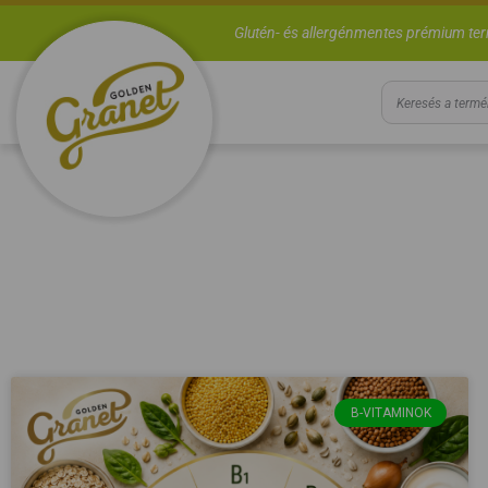
Glutén- és allergénmentes prémium te
B-VITAMINOK