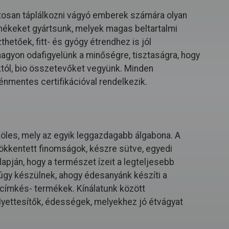
osan táplálkozni vágyó emberek számára olyan
mékeket gyártsunk, melyek magas beltartalmi
hetőek, fitt- és gyógy étrendhez is jól
 nagyon odafigyelünk a minőségre, tisztaságra, hogy
któl, bio összetevőket vegyünk. Minden
énmentes certifikációval rendelkezik.
köles, mely az egyik leggazdagabb álgabona. A
ökkentett finomságok, készre sütve, egyedi
apján, hogy a természet ízeit a legteljesebb
gy készülnek, ahogy édesanyánk készíti a
a címkés- termékek. Kínálatunk között
lyettesítők, édességek, melyekhez jó étvágyat