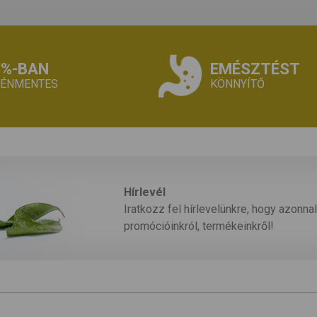
0%-BAN
EMÉSZTÉST
TÉNMENTES
KÖNNYÍTŐ
Hírlevél
Iratkozz fel hírlevelünkre, hogy azonnal
promócióinkról, termékeinkről!