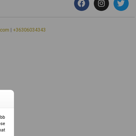
.com
|
+36306034343
obb
ése
kat