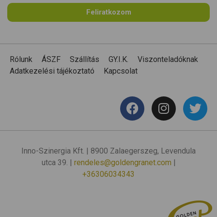
Feliratkozom
Rólunk
ÁSZF
Szállítás
GY.I.K.
Viszonteladóknak
Adatkezelési tájékoztató
Kapcsolat
Inno-Szinergia Kft. | 8900 Zalaegerszeg, Levendula
utca 39. |
rendeles@goldengranet.com
|
+36306034343