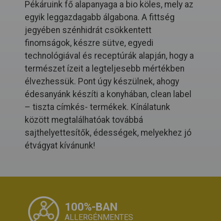
Pékáruink fő alapanyaga a bio köles, mely az
egyik leggazdagabb álgabona. A fittség
jegyében szénhidrát csökkentett
finomságok, készre sütve, egyedi
technológiával és receptúrák alapján, hogy a
természet ízeit a legteljesebb mértékben
élvezhessük. Pont úgy készülnek, ahogy
édesanyánk készíti a konyhában, clean label
– tiszta címkés- termékek. Kínálatunk
között megtalálhatóak továbbá
sajthelyettesítők, édességek, melyekhez jó
étvágyat kívánunk!
100%-BAN
ALLERGÉNMENTES