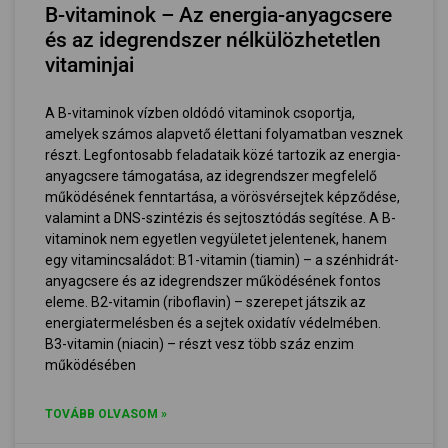
B-vitaminok – Az energia-anyagcsere
és az idegrendszer nélkülözhetetlen
vitaminjai
A B-vitaminok vízben oldódó vitaminok csoportja,
amelyek számos alapvető élettani folyamatban vesznek
részt. Legfontosabb feladataik közé tartozik az energia-
anyagcsere támogatása, az idegrendszer megfelelő
működésének fenntartása, a vörösvérsejtek képződése,
valamint a DNS-szintézis és sejtosztódás segítése. A B-
vitaminok nem egyetlen vegyületet jelentenek, hanem
egy vitamincsaládot: B1-vitamin (tiamin) – a szénhidrát-
anyagcsere és az idegrendszer működésének fontos
eleme. B2-vitamin (riboflavin) – szerepet játszik az
energiatermelésben és a sejtek oxidatív védelmében.
B3-vitamin (niacin) – részt vesz több száz enzim
működésében
TOVÁBB OLVASOM »