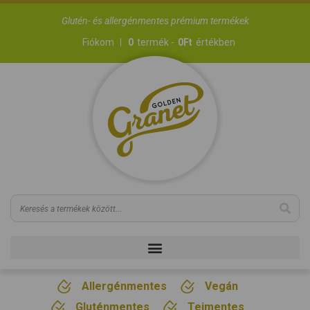
Glutén- és allergénmentes prémium termékek
Fiókom
0
termék -
0
Ft
értékben
Allergénmentes
Vegán
Gluténmentes
Tejmentes