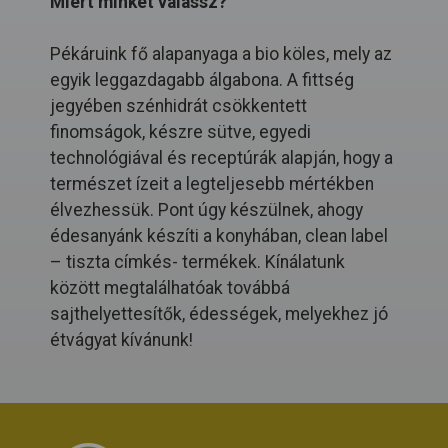
Miért minket válassz?
Pékáruink fő alapanyaga a bio köles, mely az
egyik leggazdagabb álgabona. A fittség
jegyében szénhidrát csökkentett
finomságok, készre sütve, egyedi
technológiával és receptúrák alapján, hogy a
természet ízeit a legteljesebb mértékben
élvezhessük. Pont úgy készülnek, ahogy
édesanyánk készíti a konyhában, clean label
– tiszta címkés- termékek. Kínálatunk
között megtalálhatóak továbbá
sajthelyettesítők, édességek, melyekhez jó
étvágyat kívánunk!