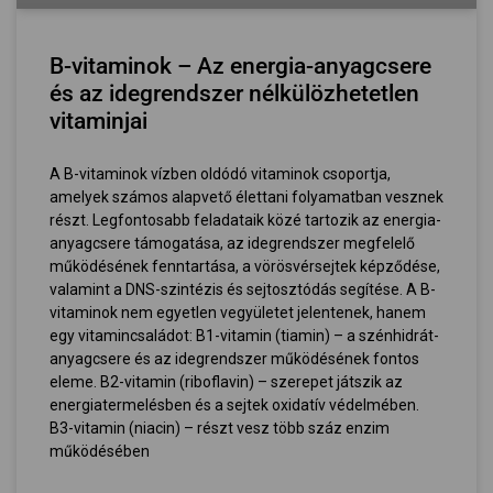
B-vitaminok – Az energia-anyagcsere
és az idegrendszer nélkülözhetetlen
vitaminjai
A B-vitaminok vízben oldódó vitaminok csoportja,
amelyek számos alapvető élettani folyamatban vesznek
részt. Legfontosabb feladataik közé tartozik az energia-
anyagcsere támogatása, az idegrendszer megfelelő
működésének fenntartása, a vörösvérsejtek képződése,
valamint a DNS-szintézis és sejtosztódás segítése. A B-
vitaminok nem egyetlen vegyületet jelentenek, hanem
egy vitamincsaládot: B1-vitamin (tiamin) – a szénhidrát-
anyagcsere és az idegrendszer működésének fontos
eleme. B2-vitamin (riboflavin) – szerepet játszik az
energiatermelésben és a sejtek oxidatív védelmében.
B3-vitamin (niacin) – részt vesz több száz enzim
működésében