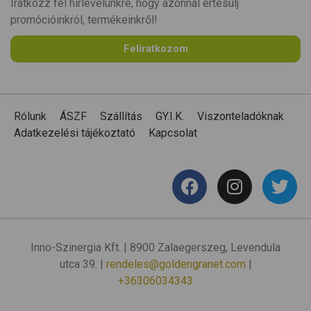
Iratkozz fel hírlevelünkre, hogy azonnal értesülj
promócióinkról, termékeinkről!
Feliratkozom
Rólunk
ÁSZF
Szállítás
GY.I.K.
Viszonteladóknak
Adatkezelési tájékoztató
Kapcsolat
Inno-Szinergia Kft. | 8900 Zalaegerszeg, Levendula
utca 39. |
rendeles@goldengranet.com
|
+36306034343