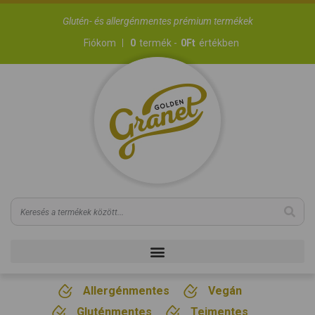
Glutén- és allergénmentes prémium termékek
Fiókom
0
termék -
0
Ft
értékben
Allergénmentes
Vegán
Gluténmentes
Tejmentes