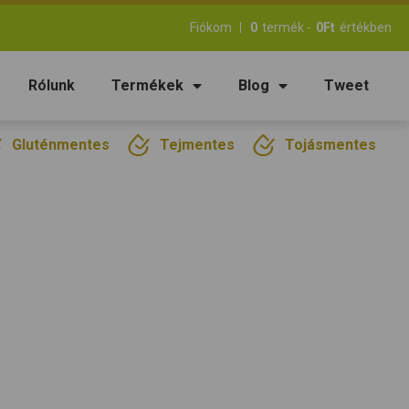
Fiókom
0
termék -
0
Ft
értékben
Rólunk
Termékek
Blog
Tweet
Gluténmentes
Tejmentes
Tojásmentes