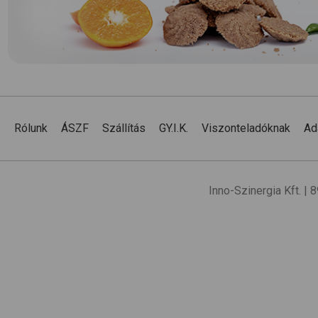
Rólunk
ÁSZF
Szállítás
GY.I.K.
Viszonteladóknak
Ad
Inno-Szinergia Kft. |