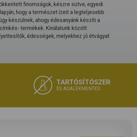
ökkentett finomságok, készre sütve, egyedi
apján, hogy a természet ízeit a legteljesebb
gy készülnek, ahogy édesanyánk készíti a
a címkés- termékek. Kínálatunk között
lyettesítők, édességek, melyekhez jó étvágyat
TARTÓSÍTÓSZER
ÉS ADALÉKMENTES