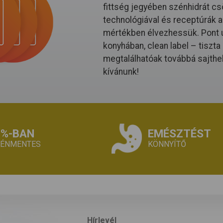
fittség jegyében szénhidrát cs
technológiával és receptúrák al
mértékben élvezhessük. Pont ú
konyhában, clean label – tiszt
megtalálhatóak továbbá sajthe
kívánunk!
0%-BAN
EMÉSZTÉST
TÉNMENTES
KÖNNYÍTŐ
Hírlevél