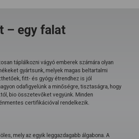
 – egy falat
osan táplálkozni vágyó emberek számára olyan
mékeket gyártsunk, melyek magas beltartalmi
hetőek, fitt- és gyógy étrendhez is jól
 nagyon odafigyelünk a minőségre, tisztaságra, hogy
któl, bio összetevőket vegyünk. Minden
énmentes certifikációval rendelkezik.
köles, mely az egyik leggazdagabb álgabona. A