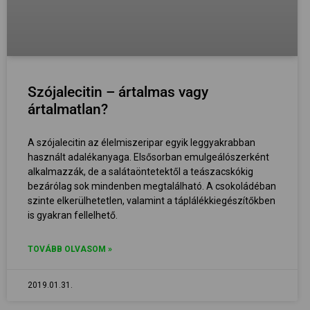
Szójalecitin – ártalmas vagy
ártalmatlan?
A szójalecitin az élelmiszeripar egyik leggyakrabban
használt adalékanyaga. Elsősorban emulgeálószerként
alkalmazzák, de a salátaöntetektől a teászacskókig
bezárólag sok mindenben megtalálható. A csokoládéban
szinte elkerülhetetlen, valamint a táplálékkiegészítőkben
is gyakran fellelhető.
TOVÁBB OLVASOM »
2019.01.31.