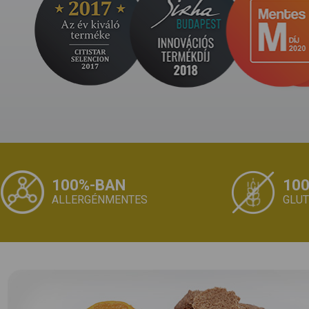
100%-BAN
10
ALLERGÉNMENTES
GLU