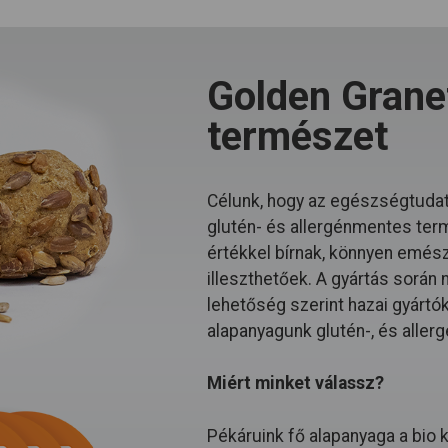
Golden Granet
természet
Célunk, hogy az egészségtudat
glutén- és allergénmentes ter
értékkel bírnak, könnyen emészt
illeszthetőek. A gyártás során
lehetőség szerint hazai gyártó
alapanyagunk glutén-, és allerg
Miért minket válassz?
Pékáruink fő alapanyaga a bio 