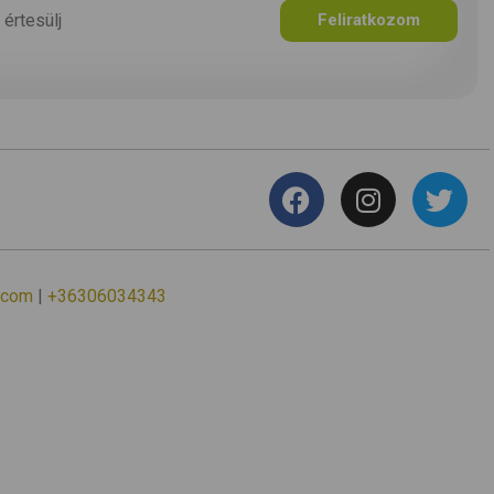
 értesülj
Feliratkozom
.com
|
+36306034343