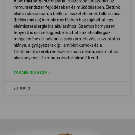
A bél mikroorganizmusai kulcsszerepet játszanak az
immunrendszer fejlődésében és működésében. Életünk
első szakaszában, a bélflóra összetételének felborulása
(béldiszbiózis) komoly mértékben hozzájárulhat egy
élelmiszerallergia kialakulásához. Számos környezeti
tényező is összefüggésbe hozható az ételallergiák
megjelenésével, például a császármetszés, a szoptatás
hiánya, a gyógyszerek (pl. antibiotikumok) és a
fertőtlenítő szerek rendszeres használata, valamint az
alacsony rost- és magas zsírtartalmú étrend.
TOVÁBB OLVASOM »
2019.01.31.