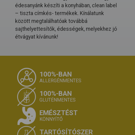
édesanyánk készíti a konyhában, clean label
– tiszta címkés- termékek. Kínálatunk
között megtalálhatóak továbbá
sajthelyettesítők, édességek, melyekhez jó
étvágyat kívánunk!
100%-BAN
ALLERGÉNMENTES
100%-BAN
GLUTÉNMENTES
EMÉSZTÉST
KÖNNYÍTŐ
TARTÓSÍTÓSZER