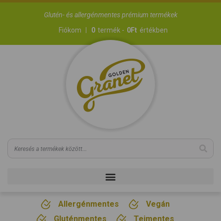
Glutén- és allergénmentes prémium termékek
Fiókom
0
termék -
0
Ft
értékben
Allergénmentes
Vegán
Gluténmentes
Tejmentes