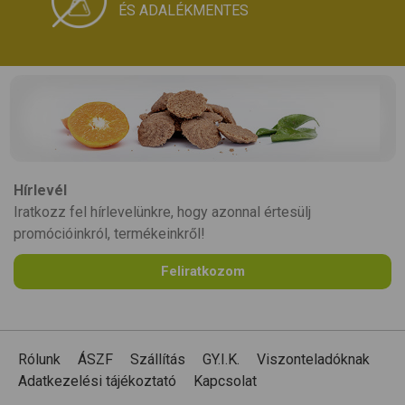
ÉS ADALÉKMENTES
Hírlevél
Iratkozz fel hírlevelünkre, hogy azonnal értesülj
promócióinkról, termékeinkről!
Feliratkozom
Rólunk
ÁSZF
Szállítás
GY.I.K.
Viszonteladóknak
Adatkezelési tájékoztató
Kapcsolat