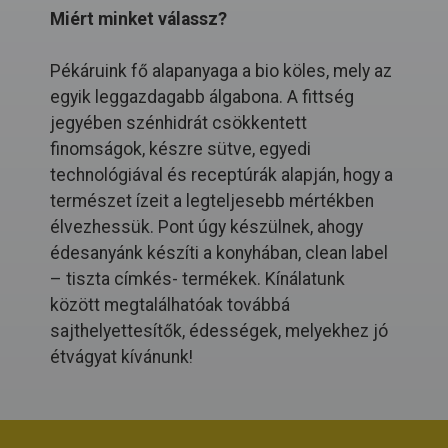
Miért minket válassz?
Pékáruink fő alapanyaga a bio köles, mely az
egyik leggazdagabb álgabona. A fittség
jegyében szénhidrát csökkentett
finomságok, készre sütve, egyedi
technológiával és receptúrák alapján, hogy a
természet ízeit a legteljesebb mértékben
élvezhessük. Pont úgy készülnek, ahogy
édesanyánk készíti a konyhában, clean label
– tiszta címkés- termékek. Kínálatunk
között megtalálhatóak továbbá
sajthelyettesítők, édességek, melyekhez jó
étvágyat kívánunk!