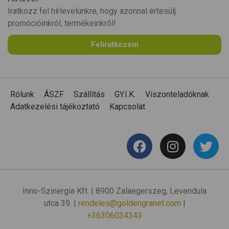
Iratkozz fel hírlevelünkre, hogy azonnal értesülj
promócióinkról, termékeinkről!
Feliratkozom
Rólunk
ÁSZF
Szállítás
GY.I.K.
Viszonteladóknak
Adatkezelési tájékoztató
Kapcsolat
Inno-Szinergia Kft. | 8900 Zalaegerszeg, Levendula
utca 39. |
rendeles@goldengranet.com
|
+36306034343