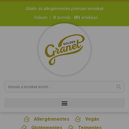
Glutén- és allergénmentes prémium termékek
Fiókom
0
termék -
0
Ft
értékben
Allergénmentes
Vegán
Gluténmentes
Tejmentes