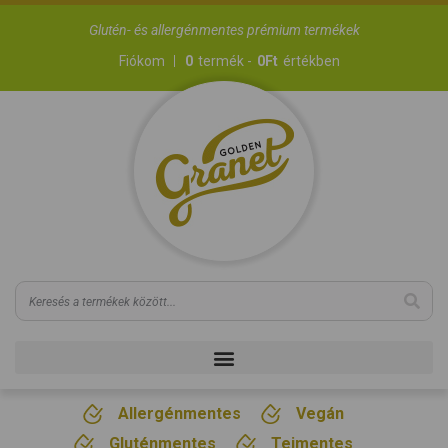
Glutén- és allergénmentes prémium termékek
Fiókom
0
termék -
0
Ft
értékben
Allergénmentes
Vegán
Gluténmentes
Tejmentes