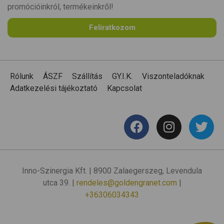
promócióinkról, termékeinkről!
Feliratkozom
Rólunk
ÁSZF
Szállítás
GY.I.K.
Viszonteladóknak
Adatkezelési tájékoztató
Kapcsolat
Inno-Szinergia Kft. | 8900 Zalaegerszeg, Levendula
utca 39. |
rendeles@goldengranet.com
|
+36306034343