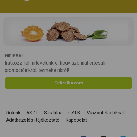
Hírlevél
Iratkozz fel hírlevelünkre, hogy azonnal értesülj
promócióinkról, termékeinkről!
Feliratkozom
Rólunk
ÁSZF
Szállítás
GY.I.K.
Viszonteladóknak
Adatkezelési tájékoztató
Kapcsolat