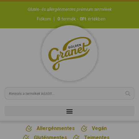
Glutén- és allergénmentes prémium termékek
Fiókom
0
termék -
0
Ft
értékben
Allergénmentes
Vegán
Gluténmentes
Tejmentes