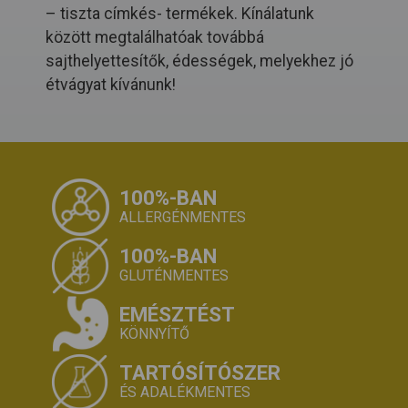
– tiszta címkés- termékek. Kínálatunk
között megtalálhatóak továbbá
sajthelyettesítők, édességek, melyekhez jó
étvágyat kívánunk!
100%-BAN
ALLERGÉNMENTES
100%-BAN
GLUTÉNMENTES
EMÉSZTÉST
KÖNNYÍTŐ
TARTÓSÍTÓSZER
ÉS ADALÉKMENTES