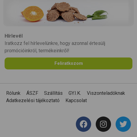
Hírlevél
Iratkozz fel hírlevelünkre, hogy azonnal értesülj
promócióinkról, termékeinkről!
Feliratkozom
Rólunk
ÁSZF
Szállítás
GY.I.K.
Viszonteladóknak
Adatkezelési tájékoztató
Kapcsolat