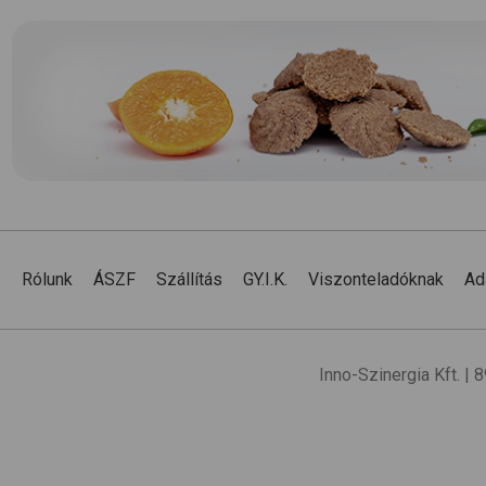
Rólunk
ÁSZF
Szállítás
GY.I.K.
Viszonteladóknak
Ad
Inno-Szinergia Kft. |