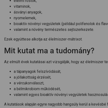
élelmi rostok,
vitaminok,
ásványi anyagok,
nyomelemek,
bioaktív növényi vegyületek (például polifenolok és flav
valamint a növény természetes sejtszerkezete.
Ezek együttese alkotja az élelmiszer-mátrixot.
Mit kutat ma a tudomány?
Az elmúlt évek kutatásai azt vizsgálják, hogy az élelmiszer 
a tápanyagok felszívódását,
a jóllakottság érzését,
a vércukorválaszt,
a bélmikrobiom működését,
valamint egyes bioaktív növényi vegyületek hasznosulá
A kutatások alapján egyre nagyobb hangsúly kerül a kevésbé 