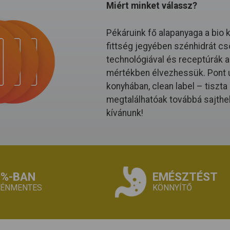
Miért minket válassz?
Pékáruink fő alapanyaga a bio 
fittség jegyében szénhidrát cs
technológiával és receptúrák al
mértékben élvezhessük. Pont ú
konyhában, clean label – tiszt
megtalálhatóak továbbá sajthe
kívánunk!
0%-BAN
EMÉSZTÉST
TÉNMENTES
KÖNNYÍTŐ