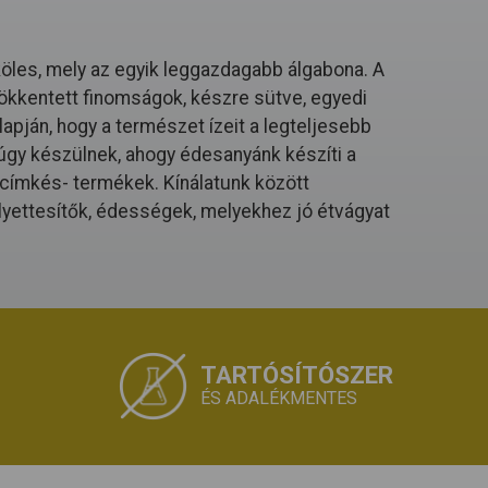
köles, mely az egyik leggazdagabb álgabona. A
ökkentett finomságok, készre sütve, egyedi
apján, hogy a természet ízeit a legteljesebb
gy készülnek, ahogy édesanyánk készíti a
a címkés- termékek. Kínálatunk között
lyettesítők, édességek, melyekhez jó étvágyat
TARTÓSÍTÓSZER
ÉS ADALÉKMENTES