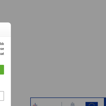
obb
ése
kat