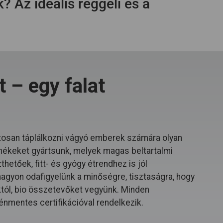
k? Az ideális reggeli és a
 – egy falat
osan táplálkozni vágyó emberek számára olyan
mékeket gyártsunk, melyek magas beltartalmi
hetőek, fitt- és gyógy étrendhez is jól
 nagyon odafigyelünk a minőségre, tisztaságra, hogy
któl, bio összetevőket vegyünk. Minden
énmentes certifikációval rendelkezik.