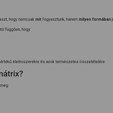
laszt, hogy nemcsak
mit
fogyasztunk, hanem
milyen formában
j
tól függően, hogy:
es értékű élelmiszerekre és azok természetes összetételére.
mátrix?
 meg: