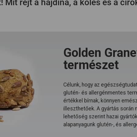
Mit rejt a hajdina, a köles és a ciro
Golden Granet
természet
Célunk, hogy az egészségtudat
glutén- és allergénmentes ter
értékkel bírnak, könnyen emészt
illeszthetőek. A gyártás során
lehetőség szerint hazai gyártó
alapanyagunk glutén-, és allerg