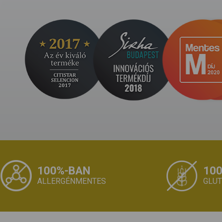
100%-BAN
10
ALLERGÉNMENTES
GLU