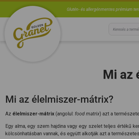
Glutén- és allergénmentes prémium te
Mi az 
Mi az élelmiszer-mátrix?
Az
élelmiszer-mátrix
(angolul:
food matrix
) azt a természete
Egy alma, egy szem hajdina vagy egy szelet teljes értékű 
kölcsönhatásban vannak, és együtt alkotják azt a természete