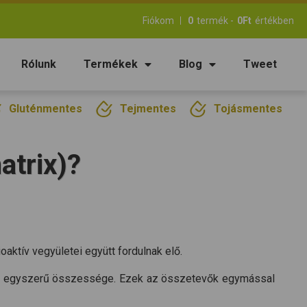
Fiókom
0
termék -
0
Ft
értékben
Rólunk
Termékek
Blog
Tweet
Gluténmentes
Tejmentes
Tojásmentes
atrix)?
aktív vegyületei együtt fordulnak elő.
stok egyszerű összessége. Ezek az összetevők egymással