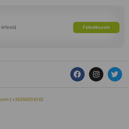
 értesülj
Feliratkozom
.com
|
+36306034343