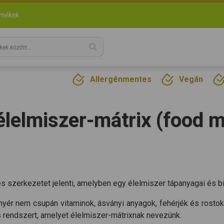
rmékek
Allergénmentes
Vegán
élelmiszer-mátrix (food m
s szerkezetet jelenti, amelyben egy élelmiszer tápanyagai és bio
kenyér nem csupán vitaminok, ásványi anyagok, fehérjék és ro
s rendszert, amelyet élelmiszer-mátrixnak nevezünk.