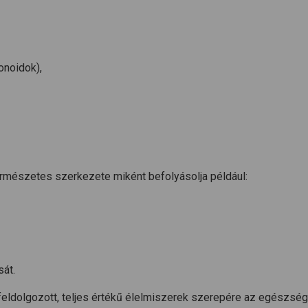
onoidok),
természetes szerkezete miként befolyásolja például:
sát.
feldolgozott, teljes értékű élelmiszerek szerepére az egészsé