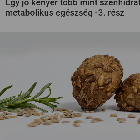
Egy jó kenyér több mint szénhidrát! 
metabolikus egészség -3. rész