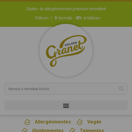
Glutén- és allergénmentes prémium termékek
Fiókom
0
termék -
0
Ft
értékben
Allergénmentes
Vegán
Gluténmentes
Tejmentes