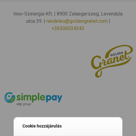
Inno-Szinergia Kft. | 8900 Zalaegerszeg, Levendula
utca 39. |
rendeles@goldengranet.com
|
+36306034343
Cookie hozzájárulás