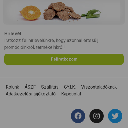
Hírlevél
Iratkozz fel hírlevelünkre, hogy azonnal értesülj
promócióinkról, termékeinkről!
Feliratkozom
Rólunk
ÁSZF
Szállítás
GY.I.K.
Viszonteladóknak
Adatkezelési tájékoztató
Kapcsolat