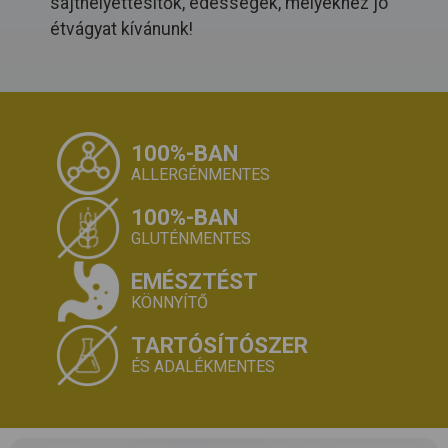
sajthelyettesítők, édességek, melyekhez jó
étvágyat kívánunk!
100%-BAN
ALLERGÉNMENTES
100%-BAN
GLUTÉNMENTES
EMÉSZTÉST
KÖNNYÍTŐ
TARTÓSÍTÓSZER
ÉS ADALÉKMENTES