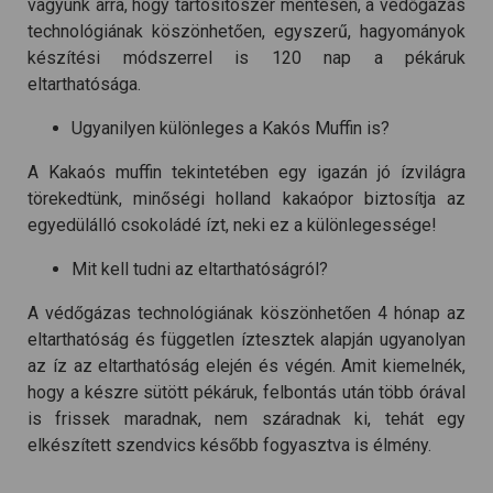
vagyunk arra, hogy tartósítószer mentesen, a védőgázas
technológiának köszönhetően, egyszerű, hagyományok
készítési módszerrel is 120 nap a pékáruk
eltarthatósága.
Ugyanilyen különleges a Kakós Muffin is?
A Kakaós muffin tekintetében egy igazán jó ízvilágra
törekedtünk, minőségi holland kakaópor biztosítja az
egyedülálló csokoládé ízt, neki ez a különlegessége!
Mit kell tudni az eltarthatóságról?
A védőgázas technológiának köszönhetően 4 hónap az
eltarthatóság és független íztesztek alapján ugyanolyan
az íz az eltarthatóság elején és végén. Amit kiemelnék,
hogy a készre sütött pékáruk, felbontás után több órával
is frissek maradnak, nem száradnak ki, tehát egy
elkészített szendvics később fogyasztva is élmény.