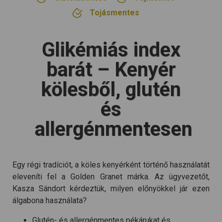
Tojásmentes
Glikémiás index
barát – Kenyér
kölesből, glutén
és
allergénmentesen
Egy régi tradíciót, a köles kenyérként történő használatát
eleveníti fel a Golden Granet márka. Az ügyvezetőt,
Kasza Sándort kérdeztük, milyen előnyökkel jár ezen
álgabona használata?
Glutén- és allergénmentes pékárukat és