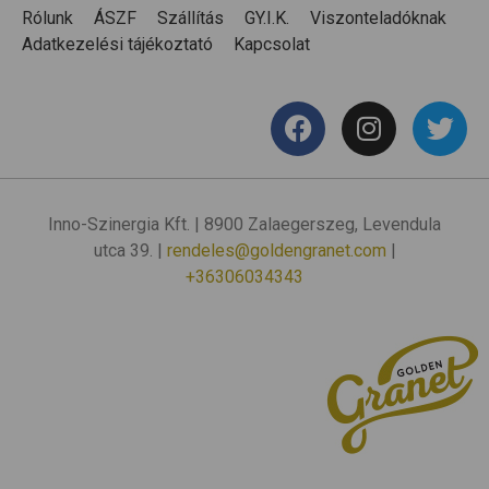
Rólunk
ÁSZF
Szállítás
GY.I.K.
Viszonteladóknak
Adatkezelési tájékoztató
Kapcsolat
Inno-Szinergia Kft. | 8900 Zalaegerszeg, Levendula
utca 39. |
rendeles@goldengranet.com
|
+36306034343