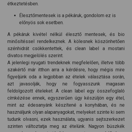
étkeztetésben.
Élesztőmentesek is a pékáruk, gondolom ez is
előnyös sok esetben.
A pékáruk kivétel nélkül élesztő mentesek, és bio
minősítéssel rendelkeznek. A kölesnek köszönhetően
szénhidrát csökkentettek, és clean label a mostani
divatos megjelölés szerint.
A jelenlegi nyugati trendeknek megfelelően, illetve több
szakértő már itthon arra a kérdésre, hogy mégis mire
figyeljünk oda a legjobban az ételek választása során,
azt javasolják, hogy ne fogyasszunk magasan
feldolgozott ételeket. A clean label egy összefoglaló
címkézése ennek, egyszerűen úgy készüljön egy étel,
mint az édesanyánk készítené a konyhában, és ne
használjunk olyan alapanyagokat, melyeket szinte ki sem
tudunk olvasni, ezek használata, ugyanis sejtszerkezet
szinten változtatja meg az ételünk. Nagyon büszkék