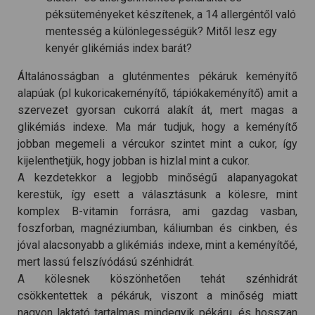
péksüteményeket készítenek, a 14 allergéntől való
mentesség a különlegességük? Mitől lesz egy
kenyér glikémiás index barát?
Általánosságban a gluténmentes pékáruk keményítő
alapúak (pl kukoricakeményítő, tápiókakeményítő) amit a
szervezet gyorsan cukorrá alakít át, mert magas a
glikémiás indexe. Ma már tudjuk, hogy a keményítő
jobban megemeli a vércukor szintet mint a cukor, így
kijelenthetjük, hogy jobban is hizlal mint a cukor.
A kezdetekkor a legjobb minőségű alapanyagokat
kerestük, így esett a választásunk a kölesre, mint
komplex B-vitamin forrásra, ami gazdag vasban,
foszforban, magnéziumban, káliumban és cinkben, és
jóval alacsonyabb a glikémiás indexe, mint a keményítőé,
mert lassú felszívódású szénhidrát.
A kölesnek köszönhetően tehát szénhidrát
csökkentettek a pékáruk, viszont a minőség miatt
nagyon laktató tartalmas mindegyik pékáru, és hosszan