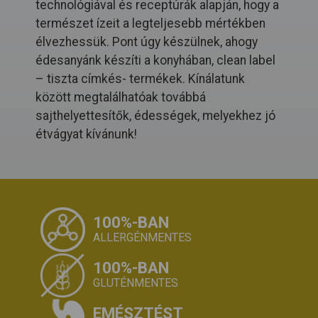
technológiával és receptúrák alapján, hogy a
természet ízeit a legteljesebb mértékben
élvezhessük. Pont úgy készülnek, ahogy
édesanyánk készíti a konyhában, clean label
– tiszta címkés- termékek. Kínálatunk
között megtalálhatóak továbbá
sajthelyettesítők, édességek, melyekhez jó
étvágyat kívánunk!
100%-BAN
ALLERGÉNMENTES
100%-BAN
GLUTÉNMENTES
EMÉSZTÉST