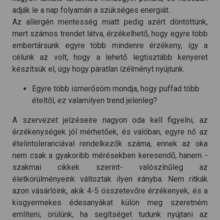
adják le a nap folyamán a szükséges energiát.
Az allergén mentesség miatt pedig azért döntöttünk,
mert számos trendet látva, érzékelhető, hogy egyre több
embertársunk egyre több mindenre érzékeny, így a
célunk az volt, hogy a lehető legtisztább kenyeret
készítsük el, úgy hogy páratlan ízélményt nyújtunk.
Egyre több ismerősöm mondja, hogy puffad több
ételtől, ez valamilyen trend jelenleg?
A szervezet jelzéseire nagyon oda kell figyelni, az
érzékenységek jól mérhetőek, és valóban, egyre nő az
ételintoleranciával rendelkezők száma, ennek az oka
nem csak a gyakoribb mérésekben keresendő, hanem -
szakmai cikkek szerint- valószínűleg az
életkörülményeink változtak ilyen irányba. Nem ritkák
azon vásárlóink, akik 4-5 összetevőre érzékenyek, és a
kisgyermekes édesanyákat külön meg szeretném
említeni, örülünk, ha segítséget tudunk nyújtani az