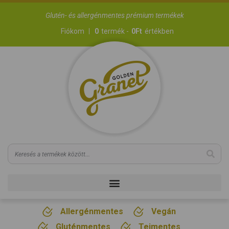
Glutén- és allergénmentes prémium termékek
Fiókom
0
termék -
0
Ft
értékben
Allergénmentes
Vegán
Gluténmentes
Tejmentes