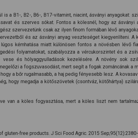
 a B1-, B2-, B6-, B17-vitamint, niacint, ásványi anyagokat: szili
 kovasavat és szerves sókat. Fontos a kölesnél, hogy az ásvá
 egész szervezetünk csak az ilyen finom formában lévő anyagoka
ervezetből és az ásványi anyag veszteséget kiegyenlíteni. A k
 a lúgos kémhatása miatt különösen fontos a növésben lévő fi
gedési folyamatokat, szabályozza a vércukorszintet és a zsíra
tó vese és hólyaggyulladások kezelésére. A növény sok szi
, megelőzi a fogszuvasodást, mert segít a fogak zománcának a 
ogy a bőr rugalmasabb, a haj pedig fényesebb lesz. A kovasav a
, hogy megadja a kötőszövetek (csontváz, kötőhártya) szilárd
van a köles fogyasztása, mert a köles liszt nem tartalmaz 
s of gluten‐free products. J Sci Food Agric. 2015 Sep;95(12):2380-