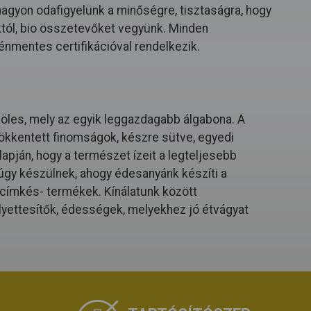
 nagyon odafigyelünk a minőségre, tisztaságra, hogy
któl, bio összetevőket vegyünk. Minden
énmentes certifikációval rendelkezik.
köles, mely az egyik leggazdagabb álgabona. A
ökkentett finomságok, készre sütve, egyedi
apján, hogy a természet ízeit a legteljesebb
gy készülnek, ahogy édesanyánk készíti a
a címkés- termékek. Kínálatunk között
lyettesítők, édességek, melyekhez jó étvágyat