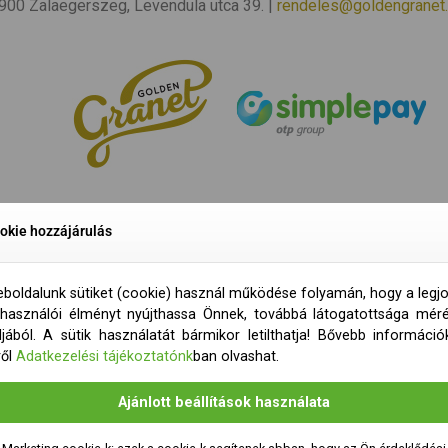
 8900 Zalaegerszeg, Levendula utca 39. |
rendeles@goldengranet
okie hozzájárulás
boldalunk sütiket (cookie) használ működése folyamán, hogy a legj
lhasználói élményt nyújthassa Önnek, továbbá látogatottsága mér
ljából. A sütik használatát bármikor letilthatja! Bővebb információ
ről
Adatkezelési tájékoztatónk
ban olvashat.
Ajánlott beállítások használata