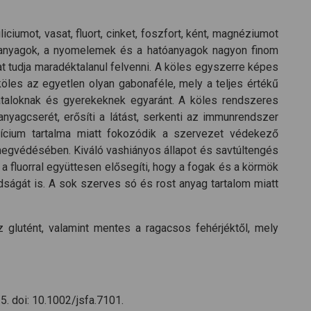
ciumot, vasat, fluort, cinket, foszfort, ként, magnéziumot
nyi anyagok, a nyomelemek és a hatóanyagok nagyon finom
t tudja maradéktalanul felvenni. A köles egyszerre képes
öles az egyetlen olyan gabonaféle, mely a teljes értékű
ataloknak és gyerekeknek egyaránt. A köles rendszeres
nyagcserét, erősíti a látást, serkenti az immunrendszer
lícium tartalma miatt fokozódik a szervezet védekező
megvédésében. Kiváló vashiányos állapot és savtúltengés
 fluorral együttesen elősegíti, hogy a fogak és a körmök
ságát is. A sok szerves só és rost anyag tartalom miatt
glutént, valamint mentes a ragacsos fehérjéktől, mely
5. doi: 10.1002/jsfa.7101.