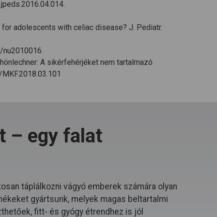
j.jpeds.2016.04.014.
tor for adolescents with celiac disease? J. Pediatr.
390/nu2010016.
hönlechner: A sikérfehérjéket nem tartalmazó
00/MKF.2018.03.101
 – egy falat
osan táplálkozni vágyó emberek számára olyan
mékeket gyártsunk, melyek magas beltartalmi
hetőek, fitt- és gyógy étrendhez is jól