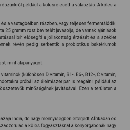
 részünkről például a kölesre esett a választás. A köles a
és a vastagbélben részben, vagy teljesen fermentálódik.
a 25 gramm rost bevitelét javasolja, de vannak ajánlások
ssal bír: elősegíti a jóllakottság érzését és a széklet
 ennek révén pedig serkentik a probiotikus baktériumok
st, mint alapanyagot.
 vitaminok (különösen D vitamin, B1-, B6-, B12-, C vitamin,
dottakra próbál az élelmiszeripar is reagálni: például az
 összetevők minőségének javításával. Ezen a területen a
azája India, de nagy mennyiségben elterjedt Afrikában és
sszaszorulás a köles fogyasztásnál a kenyérgabonák nagy