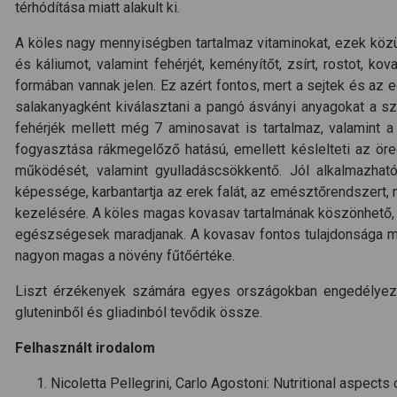
térhódítása miatt alakult ki.
A köles nagy mennyiségben tartalmaz vitaminokat, ezek közül is
és káliumot, valamint fehérjét, keményítőt, zsírt, rostot,
formában vannak jelen. Ez azért fontos, mert a sejtek és az
salakanyagként kiválasztani a pangó ásványi anyagokat a sz
fehérjék mellett még 7 aminosavat is tartalmaz, valamint
fogyasztása rákmegelőző hatású, emellett késlelteti az öre
működését, valamint gyulladáscsökkentő. Jól alkalmazha
képessége, karbantartja az erek falát, az emésztőrendszert
kezelésére. A köles magas kovasav tartalmának köszönhető, h
egészségesek maradjanak. A kovasav fontos tulajdonsága még
nagyon magas a növény fűtőértéke.
Liszt érzékenyek számára egyes országokban engedélyezve 
gluteninből és gliadinból tevődik össze.
Felhasznált irodalom
Nicoletta Pellegrini, Carlo Agostoni: Nutritional aspect