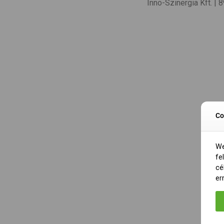
Inno-Szinergia Kft. |
Co
We
fe
cé
er