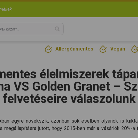
rmékek
Allergénmentes
Vegán
mentes élelmiszerek tápa
ma VS Golden Granet – S
felvetéseire válaszolunk
nkban egyre növekszik, azonban sok esetben olyanok is kiiktat
a megállapításra jutott, hogy 2015-ben már a vásárlók 20%-a t