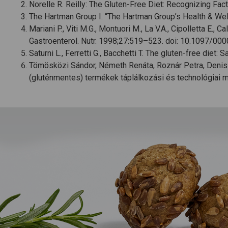
Norelle R. Reilly: The Gluten-Free Diet: Recognizing Fact
The Hartman Group I. “The Hartman Group’s Health & Wel
Mariani P., Viti M.G., Montuori M., La V.A., Cipolletta E.,
Gastroenterol. Nutr. 1998;27:519–523. doi: 10.1097/
Saturni L., Ferretti G., Bacchetti T. The gluten-free diet
Tömösközi Sándor, Németh Renáta, Roznár Petra, Denisse
(gluténmentes) termékek táplálkozási és technológiai 