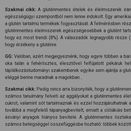
Szakmai cikk:
A gluténmentes ételek és élelmiszerek iránt
egészségügyi szempontból nem lenne indokolt. Egy amerikai k
a glutén tartalmú termékek fogyasztását. A felmérésben rész
gluténmentes élelmiszerek egészségesebbek a glutént tartal
hogy ez most trendi (8%). A válaszadók legnagyobb része (3
hogy érzékeny a gluténre.
GG:
Valóban, azért megjegyeznénk, hogy egyre többen a barátai
oka talán a fehérlisztes, élesztővel felfújatott pékáruk h
táplálkozástudományi szakemberek egyike sem ajánlja a gluté
eléggé benne maradnak a magokban…
Szakmai cikk:
Pedig nincs arra bizonyíték, hogy a gluténme
számos tanulmány felveti az aggályokat a gluténmentes élel
cukrot, valamint sót tartalmaznak és ezzel hozzájárulhatnak
továbbá a megfelelő tápanyagbevitelt, emiatt a cöliákiás be
ásványi anyagok hiányos bevitele. A gluténmentes liszteke
számos betegséggel összefüggésbe hozható: többek között a