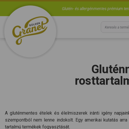
Glutén- és allergénmentes prémium te
Glutén
rosttartal
A gluténmentes ételek és élelmiszerek iránti igény napjai
szempontból nem lenne indokolt. Egy amerikai kutatás arra 
tartalmú termékek fogyasztását.