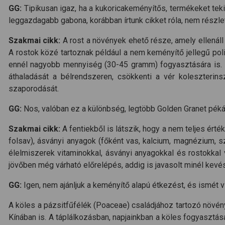
GG:
Tipikusan igaz, ha a kukoricakeményítős, termékeket tekin
leggazdagabb gabona, korábban írtunk cikket róla, nem részl
Szakmai cikk:
A rost a növények ehető része, amely ellenál
A rostok közé tartoznak például a nem keményítő jellegű pol
ennél nagyobb mennyiség (30-45 gramm) fogyasztására is. Me
áthaladását a bélrendszeren, csökkenti a vér koleszterins
szaporodását.
GG:
Nos, valóban ez a különbség, legtöbb Golden Granet pékáru
Szakmai cikk:
A fentiekből is látszik, hogy a nem teljes érté
folsav), ásványi anyagok (főként vas, kalcium, magnézium, sz
élelmiszerek vitaminokkal, ásványi anyagokkal és rostokkal
jövőben még várható előrelépés, addig is javasolt minél kevé
GG:
Igen, nem ajánljuk a keményítő alapú étkezést, és ismét vi
A köles a pázsitfűfélék (Poaceae) családjához tartozó növén
Kínában is. A táplálkozásban, napjainkban a köles fogyaszt