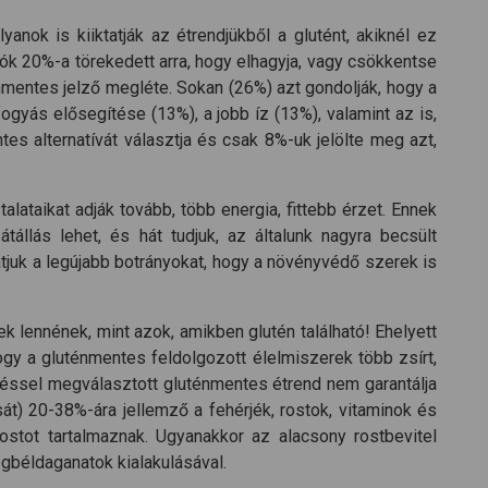
nok is kiiktatják az étrendjükből a glutént, akiknél ez
ók 20%-a törekedett arra, hogy elhagyja, vagy csökkentse
nmentes jelző megléte. Sokan (26%) azt gondolják, hogy a
yás elősegítése (13%), a jobb íz (13%), valamint az is,
s alternatívát választja és csak 8%-uk jelölte meg azt,
alataikat adják tovább, több energia, fittebb érzet. Ennek
tállás lehet, és hát tudjuk, az általunk nagyra becsült
tjuk a legújabb botrányokat, hogy a növényvédő szerek is
 lennének, mint azok, amikben glutén található! Ehelyett
gy a gluténmentes feldolgozott élelmiszerek több zsírt,
ntéssel megválasztott gluténmentes étrend nem garantálja
át) 20-38%-ára jellemző a fehérjék, rostok, vitaminok és
ostot tartalmaznak. Ugyanakkor az alacsony rostbevitel
béldaganatok kialakulásával.