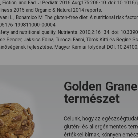
, Fiction, and Fad. J Pediatr. 2016 Aug;175:206-10. doi: 10.1016/
lness 2015 and Organic & Natural 2014 reports.
 Calvani L., Bonamico M. The gluten-free diet: A nutritional risk fac
00005176-199811000-00004.
: Safety and nutritional quality. Nutrients. 2010;2:16–34. doi: 10.3
 Bender, Jaksics Edina, Turóczi Fanni, Török Kitti és Regine Sc
minőségének fejlesztése. Magyar Kémiai folyóirat DOI: 10.241
Golden Granet
természet
Célunk, hogy az egészségtudat
glutén- és allergénmentes ter
értékkel bírnak, könnyen emészt