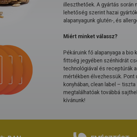
illeszthetőek. A gyártás során
lehetőség szerint hazai gyártó
alapanyagunk glutén-, és allerg
Miért minket válassz?
Pékáruink fő alapanyaga a bio 
fittség jegyében szénhidrát cs
technológiával és receptúrák al
mértékben élvezhessük. Pont ú
konyhában, clean label – tiszt
megtalálhatóak továbbá sajthe
kívánunk!