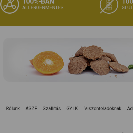
100%-BAN
10
ALLERGÉNMENTES
GLU
Rólunk
ÁSZF
Szállítás
GY.I.K.
Viszonteladóknak
Ad