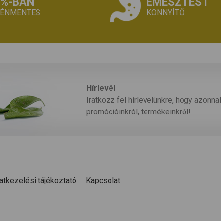
0%-BAN
EMÉSZTÉST
TÉNMENTES
KÖNNYÍTŐ
Hírlevél
Iratkozz fel hírlevelünkre, hogy azonnal
promócióinkról, termékeinkről!
atkezelési tájékoztató
Kapcsolat