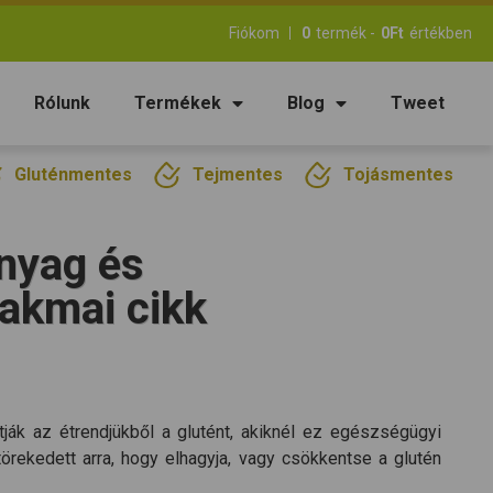
Fiókom
0
termék -
0
Ft
értékben
Rólunk
Termékek
Blog
Tweet
Gluténmentes
Tejmentes
Tojásmentes
nyag és
zakmai cikk
ják az étrendjükből a glutént, akiknél ez egészségügyi
örekedett arra, hogy elhagyja, vagy csökkentse a glutén