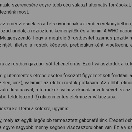
tjük, szerencsére egyre több cég választ alternatív forrásokat,
eteznénk most.
l az emésztésnek és a felszívódásnak az emberi vékonybélben, 
iszacharidok, a rezisztens keményítők és a lignin. A WHO napont
gjegyzendő, hogy a megfelelő rostbevitel számos pozitív hatá
zintjét, illetve a rostok képesek prebiotikumként viselkedni,
 az rostban gazdag, sőt fehérjeforrás. Ezért választottuk a köle
kű gluténmentes étrend esetén fokozott figyelmet kell fordítani a
elén, cink), valamint az élelmi rostok pótlására. Az előbb elmon
 való dúsításával, a termékek választékának növelésével és az
sbé feldolgozott (!) gluténmentes élelmiszer választása.
ssza kell térni a kölesre, ugyanis:
y, mely az egyik legősibb termesztett gabonafélénk. Eredeti ősh
ása egyre nagyobb mennyiségben visszaszorulóban van. Ez a vi