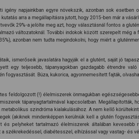
i igény napjainkban egyre növekszik, azonban sok esetben olya
utatás arra a megállapításra jutott, hogy 2015-ben már a vásárl
tvevők 29%-a jelölte meg azt, hogy választásnál fontos a gluté
mazó változatoknál. További indokok között szerepelt még a fog
5%), azonban nem tudta megindokolni, hogy miért a gluténmente
k, ismerőseik javaslatára hagyják el a glutént, saját jó tapaszt
elyett egy teljesebb, tápanyagokban gazdagabb étrendre való á
n fogyasztását. Búza, kukorica, agyonnemesített fajták, olvasha
ntes feldolgozott (!) élelmiszerek önmagukban egészségesebbek
miszerek tápanyagtartalmával kapcsolatban. Megállapították, ho
 a metabolikus szindróma kialakulásához. A nem kellő körülteki
tegek (akiknek mindenképpen kerülniük kell a glutén fogyasztás
t és pelyheket tartalmazó élelmiszerek általában kevesebb r
 székrekedéssel, diabétesszel, elhízással vagy vastag- és vég