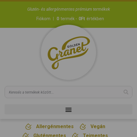
Glutén- és allergénmentes prémium termékek
Fiókom
0
termék -
0
Ft
értékben
Allergénmentes
Vegán
Gluténmentes
Tejmentes