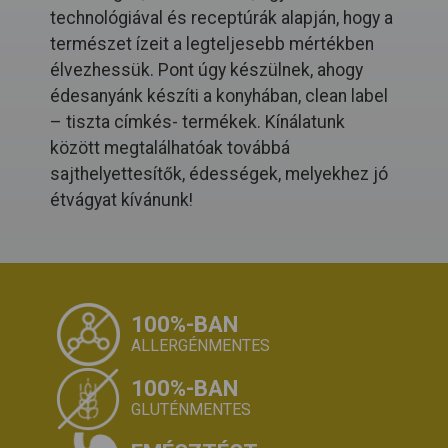
technológiával és receptúrák alapján, hogy a
természet ízeit a legteljesebb mértékben
élvezhessük. Pont úgy készülnek, ahogy
édesanyánk készíti a konyhában, clean label
– tiszta címkés- termékek. Kínálatunk
között megtalálhatóak továbbá
sajthelyettesítők, édességek, melyekhez jó
étvágyat kívánunk!
100%-BAN
ALLERGÉNMENTES
100%-BAN
GLUTÉNMENTES