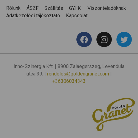
Rólunk
ÁSZF
Szállítás
GY.I.K.
Viszonteladóknak
Adatkezelési tájékoztató
Kapcsolat
Inno-Szinergia Kft. | 8900 Zalaegerszeg, Levendula
utca 39. |
rendeles@goldengranet.com
|
+36306034343