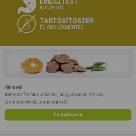
EMÉSZTÉST
KÖNNYÍTŐ
TARTÓSÍTÓSZER
ÉS ADALÉKMENTES
Hírlevél
Iratkozz fel hírlevelünkre, hogy azonnal értesülj
promócióinkról, termékeinkről!
Feliratkozom