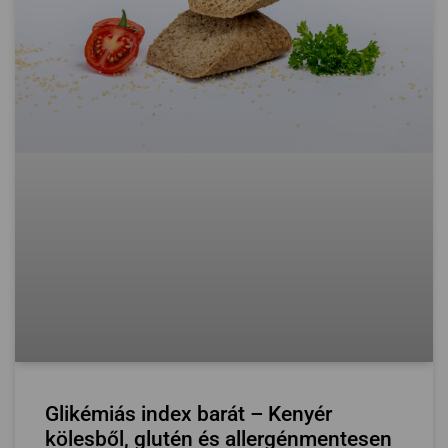
Glikémiás index barát – Kenyér
kölesből, glutén és allergénmentesen