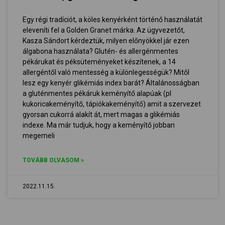
Egy régi tradíciót, a köles kenyérként történő használatát
eleveníti fel a Golden Granet márka. Az ügyvezetőt,
Kasza Sándort kérdeztük, milyen előnyökkel jár ezen
álgabona használata? Glutén- és allergénmentes
pékárukat és péksüteményeket készítenek, a 14
allergéntől való mentesség a különlegességük? Mitől
lesz egy kenyér glikémiás index barát? Általánosságban
a gluténmentes pékáruk keményítő alapúak (pl
kukoricakeményítő, tápiókakeményítő) amit a szervezet
gyorsan cukorrá alakít át, mert magas a glikémiás
indexe. Ma már tudjuk, hogy a keményítő jobban
megemeli
TOVÁBB OLVASOM »
2022.11.15.