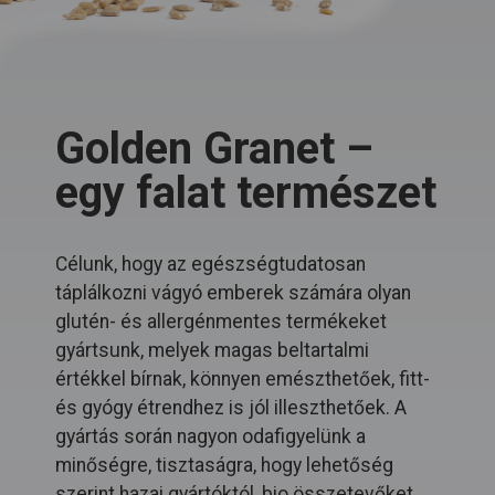
Golden Granet –
egy falat természet
Célunk, hogy az egészségtudatosan
táplálkozni vágyó emberek számára olyan
glutén- és allergénmentes termékeket
gyártsunk, melyek magas beltartalmi
értékkel bírnak, könnyen emészthetőek, fitt-
és gyógy étrendhez is jól illeszthetőek. A
gyártás során nagyon odafigyelünk a
minőségre, tisztaságra, hogy lehetőség
szerint hazai gyártóktól, bio összetevőket