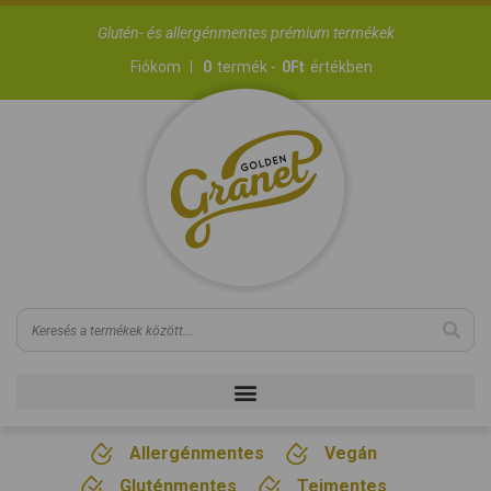
Glutén- és allergénmentes prémium termékek
Fiókom
0
termék -
0
Ft
értékben
Allergénmentes
Vegán
Gluténmentes
Tejmentes