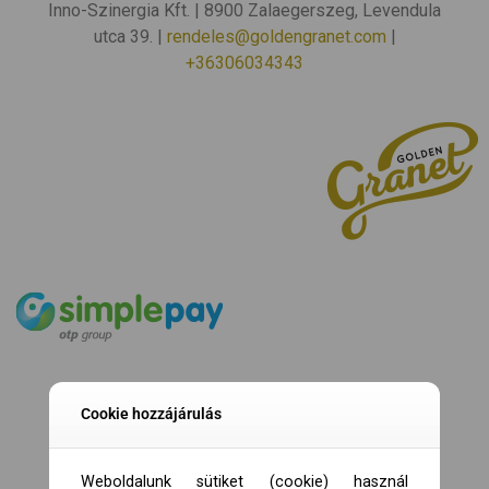
Inno-Szinergia Kft. | 8900 Zalaegerszeg, Levendula
utca 39. |
rendeles@goldengranet.com
|
+36306034343
Cookie hozzájárulás
Weboldalunk sütiket (cookie) használ