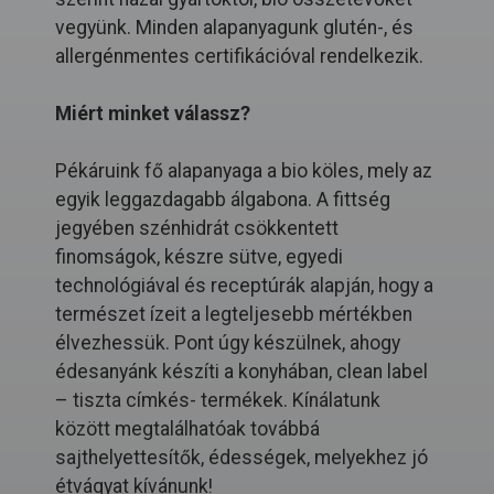
vegyünk. Minden alapanyagunk glutén-, és
allergénmentes certifikációval rendelkezik.
Miért minket válassz?
Pékáruink fő alapanyaga a bio köles, mely az
egyik leggazdagabb álgabona. A fittség
jegyében szénhidrát csökkentett
finomságok, készre sütve, egyedi
technológiával és receptúrák alapján, hogy a
természet ízeit a legteljesebb mértékben
élvezhessük. Pont úgy készülnek, ahogy
édesanyánk készíti a konyhában, clean label
– tiszta címkés- termékek. Kínálatunk
között megtalálhatóak továbbá
sajthelyettesítők, édességek, melyekhez jó
étvágyat kívánunk!