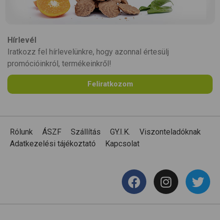
Hírlevél
Iratkozz fel hírlevelünkre, hogy azonnal értesülj
promócióinkról, termékeinkről!
Feliratkozom
Rólunk
ÁSZF
Szállítás
GY.I.K.
Viszonteladóknak
Adatkezelési tájékoztató
Kapcsolat