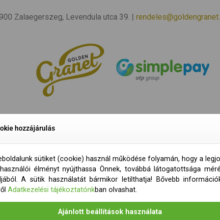
 8900 Zalaegerszeg, Levendula utca 39. |
rendeles@goldengranet
okie hozzájárulás
boldalunk sütiket (cookie) használ működése folyamán, hogy a legj
lhasználói élményt nyújthassa Önnek, továbbá látogatottsága mér
ljából. A sütik használatát bármikor letilthatja! Bővebb információ
ről
Adatkezelési tájékoztatónk
ban olvashat.
Ajánlott beállítások használata