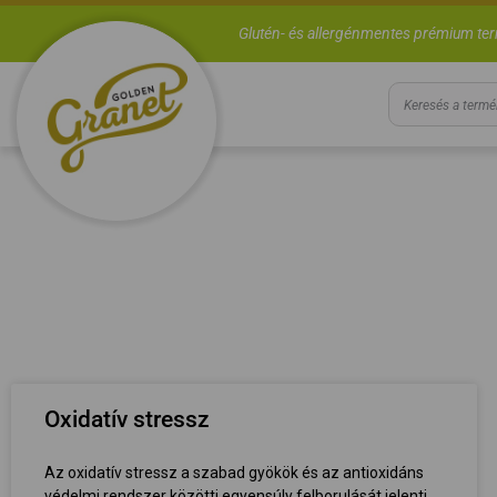
Glutén- és allergénmentes prémium te
Oxidatív stressz
Az oxidatív stressz a szabad gyökök és az antioxidáns
védelmi rendszer közötti egyensúly felborulását jelenti,