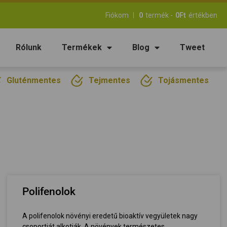
Fiókom
0
termék -
0
Ft
értékben
Rólunk
Termékek
Blog
Tweet
Gluténmentes
Tejmentes
Tojásmentes
Polifenolok
A polifenolok növényi eredetű bioaktív vegyületek nagy
csoportját alkotják. A növények természetes