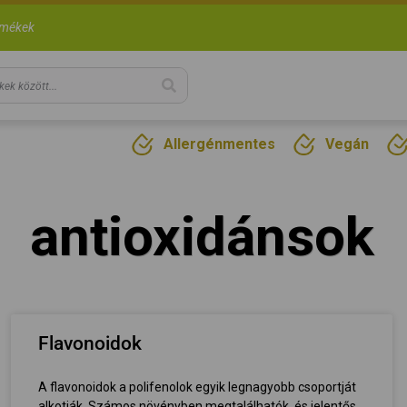
rmékek
Allergénmentes
Vegán
antioxidánsok
Flavonoidok
A flavonoidok a polifenolok egyik legnagyobb csoportját
alkotják. Számos növényben megtalálhatók, és jelentős