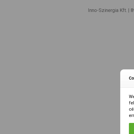
Inno-Szinergia Kft. |
Co
We
fe
cé
er