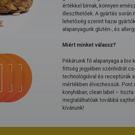
értékkel bírnak, könnyen emészt
illeszthetőek. A gyártás során
lehetőség szerint hazai gyártó
alapanyagunk glutén-, és allerg
Miért minket válassz?
Pékáruink fő alapanyaga a bio 
fittség jegyében szénhidrát cs
technológiával és receptúrák al
mértékben élvezhessük. Pont ú
konyhában, clean label – tiszt
megtalálhatóak továbbá sajthe
kívánunk!