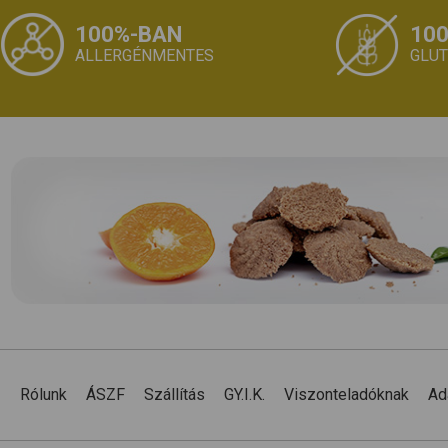
100%-BAN
10
ALLERGÉNMENTES
GLU
Rólunk
ÁSZF
Szállítás
GY.I.K.
Viszonteladóknak
Ad