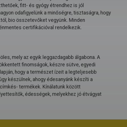
hetőek, fitt- és gyógy étrendhez is jól
 nagyon odafigyelünk a minőségre, tisztaságra, hogy
któl, bio összetevőket vegyünk. Minden
énmentes certifikációval rendelkezik.
köles, mely az egyik leggazdagabb álgabona. A
ökkentett finomságok, készre sütve, egyedi
apján, hogy a természet ízeit a legteljesebb
gy készülnek, ahogy édesanyánk készíti a
a címkés- termékek. Kínálatunk között
lyettesítők, édességek, melyekhez jó étvágyat