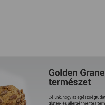
Golden Granet
természet
Célunk, hogy az egészségtudat
glutén- és allergénmentes ter