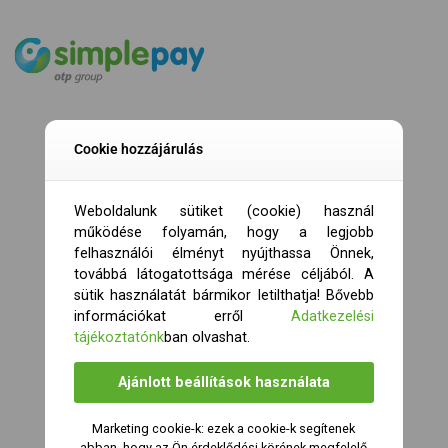
Cookie hozzájárulás
Weboldalunk sütiket (cookie) használ
működése folyamán, hogy a legjobb
felhasználói élményt nyújthassa Önnek,
továbbá látogatottsága mérése céljából. A
sütik használatát bármikor letilthatja! Bővebb
információkat erről
Adatkezelési
tájékoztatónk
ban olvashat.
Ajánlott beállítások használata
Marketing cookie-k: ezek a cookie-k segítenek
abban, hogy az Ön érdeklődési körének megfelelő