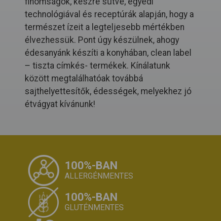
finomságok, készre sütve, egyedi
technológiával és receptúrák alapján, hogy a
természet ízeit a legteljesebb mértékben
élvezhessük. Pont úgy készülnek, ahogy
édesanyánk készíti a konyhában, clean label
– tiszta címkés- termékek. Kínálatunk
között megtalálhatóak továbbá
sajthelyettesítők, édességek, melyekhez jó
étvágyat kívánunk!
100%-BAN
ALLERGÉNMENTES
100%-BAN
GLUTÉNMENTES