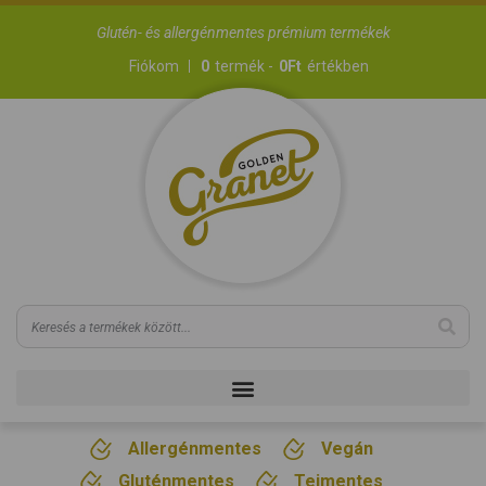
Glutén- és allergénmentes prémium termékek
Fiókom
0
termék -
0
Ft
értékben
Allergénmentes
Vegán
Gluténmentes
Tejmentes