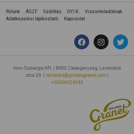
Rólunk
ÁSZF
Szállítás
GY.I.K.
Viszonteladóknak
Adatkezelési tájékoztató
Kapcsolat
Inno-Szinergia Kft. | 8900 Zalaegerszeg, Levendula
utca 39. |
rendeles@goldengranet.com
|
+36306034343