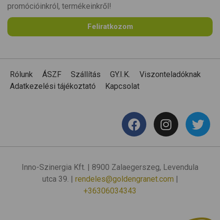
promócióinkról, termékeinkről!
Feliratkozom
Rólunk
ÁSZF
Szállítás
GY.I.K.
Viszonteladóknak
Adatkezelési tájékoztató
Kapcsolat
Inno-Szinergia Kft. | 8900 Zalaegerszeg, Levendula
utca 39. |
rendeles@goldengranet.com
|
+36306034343