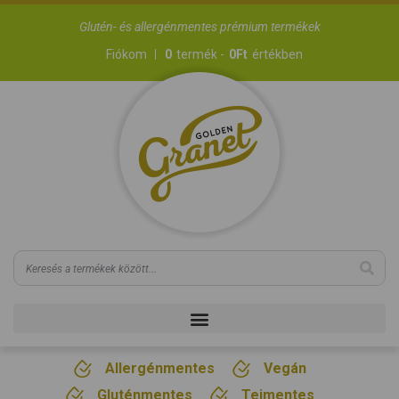
Glutén- és allergénmentes prémium termékek
Fiókom
0
termék -
0
Ft
értékben
Allergénmentes
Vegán
Gluténmentes
Tejmentes