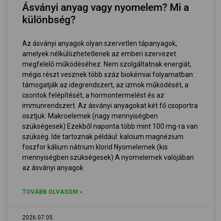
Ásványi anyag vagy nyomelem? Mi a
különbség?
Az ásványi anyagok olyan szervetlen tápanyagok,
amelyek nélkülözhetetlenek az emberi szervezet
megfelelő működéséhez. Nem szolgáltatnak energiát,
mégis részt vesznek több száz biokémiai folyamatban:
támogatják az idegrendszert, az izmok működését, a
csontok felépítését, a hormontermelést és az
immunrendszert. Az ásványi anyagokat két fő csoportra
osztjuk: Makroelemek (nagy mennyiségben
szükségesek) Ezekből naponta több mint 100 mg-ra van
szükség. Ide tartoznak például: kalcium magnézium
foszfor kálium nátrium klorid Nyomelemek (kis
mennyiségben szükségesek) A nyomelemek valójában
az ásványi anyagok
TOVÁBB OLVASOM »
2026.07.05.