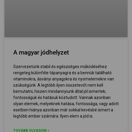
A magyar jódhelyzet
Szervezetünk stabil és egészséges működéséhez
rengeteg különféle tápanyagra és a bennük található
vitaminokra, ásványi anyagokra és nyomelemekre van
szükségünk. A legtöbb ilyen összetevőt nem kell
bemutatni, hiszen mindannyiunk által jól ismertek;
fontosságuk és hatásuk köztudott. Vannak azonban
olyan elemek, melyeknek hatása, fontossága, vagy adott
esetben hiánya azonban már sokkal kevésbé ismert a
legtöbb ember számára. Ilyen elem a jód is.
TOVÁBB OLVASOM »