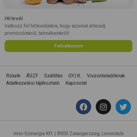
Hírlevél
Iratkozz fel hírlevelünkre, hogy azonnal értesülj
promócióinkról, termékeinkről!
Feliratkozom
Rólunk
ÁSZF
Szállítás
GY.I.K.
Viszonteladóknak
Adatkezelési tájékoztató
Kapcsolat
Inno-Szinergia Kft. | 8900 Zalaegerszeg, Levendula