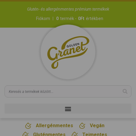
Glutén- és allergénmentes prémium termékek
Fiókom
0
termék -
0
Ft
értékben
Allergénmentes
Vegán
Gluténmentes
Tejmentes