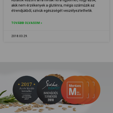
Kutatók viszont arra hívták fel a figyelmet, hogy azok,
akik nem érzékenyek a gluténra, mégis száműzik az
étrendjükből, szívük egészségét veszélyeztethetik.
TOVÁBB OLVASOM »
2018.03.29.