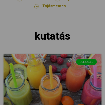
Tojásmentes
kutatás
EGÉSZSÉG