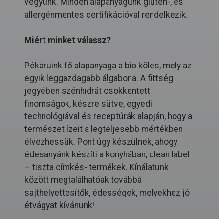
vegyünk. Minden alapanyagunk glutén-, és
allergénmentes certifikációval rendelkezik.
Miért minket válassz?
Pékáruink fő alapanyaga a bio köles, mely az
egyik leggazdagabb álgabona. A fittség
jegyében szénhidrát csökkentett
finomságok, készre sütve, egyedi
technológiával és receptúrák alapján, hogy a
természet ízeit a legteljesebb mértékben
élvezhessük. Pont úgy készülnek, ahogy
édesanyánk készíti a konyhában, clean label
– tiszta címkés- termékek. Kínálatunk
között megtalálhatóak továbbá
sajthelyettesítők, édességek, melyekhez jó
étvágyat kívánunk!