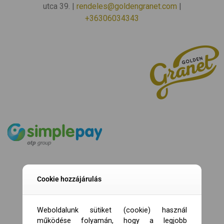
utca 39. |
rendeles@goldengranet.com
|
+36306034343
Cookie hozzájárulás
Weboldalunk sütiket (cookie) használ
működése folyamán, hogy a legjobb