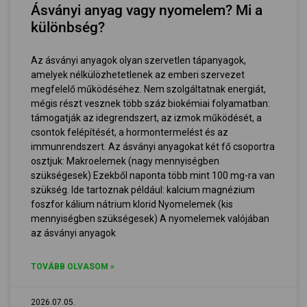
Ásványi anyag vagy nyomelem? Mi a
különbség?
Az ásványi anyagok olyan szervetlen tápanyagok,
amelyek nélkülözhetetlenek az emberi szervezet
megfelelő működéséhez. Nem szolgáltatnak energiát,
mégis részt vesznek több száz biokémiai folyamatban:
támogatják az idegrendszert, az izmok működését, a
csontok felépítését, a hormontermelést és az
immunrendszert. Az ásványi anyagokat két fő csoportra
osztjuk: Makroelemek (nagy mennyiségben
szükségesek) Ezekből naponta több mint 100 mg-ra van
szükség. Ide tartoznak például: kalcium magnézium
foszfor kálium nátrium klorid Nyomelemek (kis
mennyiségben szükségesek) A nyomelemek valójában
az ásványi anyagok
TOVÁBB OLVASOM »
2026.07.05.