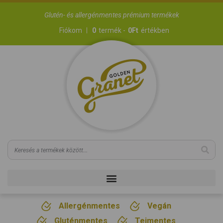
Glutén- és allergénmentes prémium termékek
Fiókom
0
termék -
0
Ft
értékben
Allergénmentes
Vegán
Gluténmentes
Tejmentes