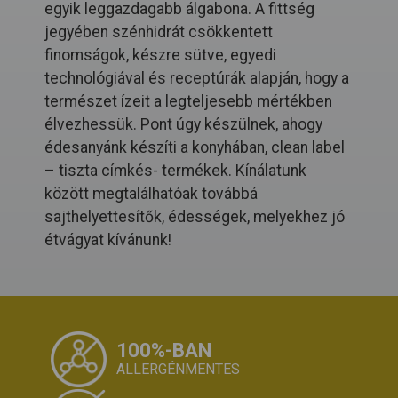
egyik leggazdagabb álgabona. A fittség
jegyében szénhidrát csökkentett
finomságok, készre sütve, egyedi
technológiával és receptúrák alapján, hogy a
természet ízeit a legteljesebb mértékben
élvezhessük. Pont úgy készülnek, ahogy
édesanyánk készíti a konyhában, clean label
– tiszta címkés- termékek. Kínálatunk
között megtalálhatóak továbbá
sajthelyettesítők, édességek, melyekhez jó
étvágyat kívánunk!
100%-BAN
ALLERGÉNMENTES