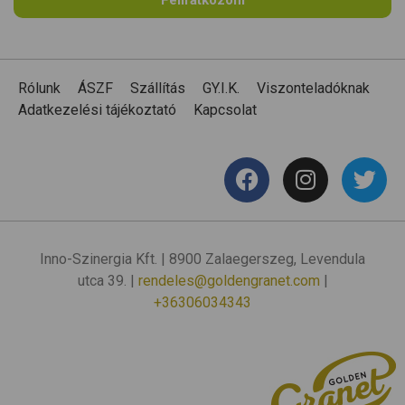
Rólunk
ÁSZF
Szállítás
GY.I.K.
Viszonteladóknak
Adatkezelési tájékoztató
Kapcsolat
Inno-Szinergia Kft. | 8900 Zalaegerszeg, Levendula
utca 39. |
rendeles@goldengranet.com
|
+36306034343