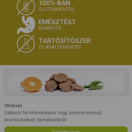
100%-BAN
GLUTÉNMENTES
EMÉSZTÉST
KÖNNYÍTŐ
TARTÓSÍTÓSZER
ÉS ADALÉKMENTES
Hírlevél
Iratkozz fel hírlevelünkre, hogy azonnal értesülj
promócióinkról, termékeinkről!
Feliratkozom