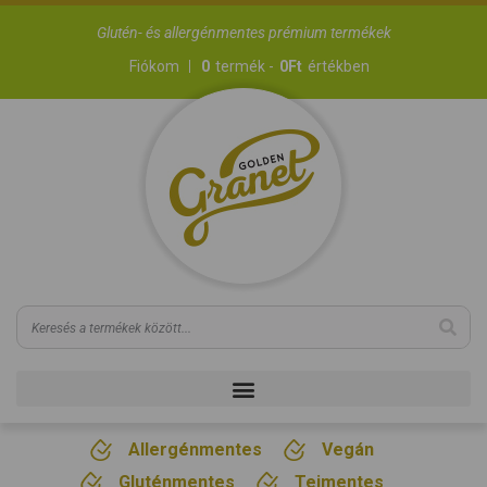
Glutén- és allergénmentes prémium termékek
Fiókom
0
termék -
0
Ft
értékben
Allergénmentes
Vegán
Gluténmentes
Tejmentes