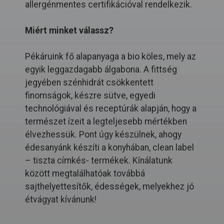
allergénmentes certifikációval rendelkezik.
Miért minket válassz?
Pékáruink fő alapanyaga a bio köles, mely az
egyik leggazdagabb álgabona. A fittség
jegyében szénhidrát csökkentett
finomságok, készre sütve, egyedi
technológiával és receptúrák alapján, hogy a
természet ízeit a legteljesebb mértékben
élvezhessük. Pont úgy készülnek, ahogy
édesanyánk készíti a konyhában, clean label
– tiszta címkés- termékek. Kínálatunk
között megtalálhatóak továbbá
sajthelyettesítők, édességek, melyekhez jó
étvágyat kívánunk!