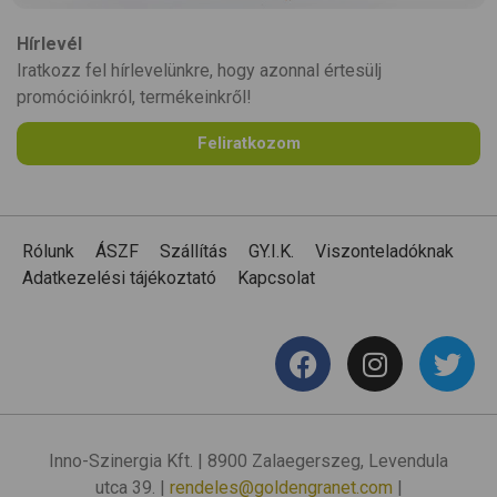
Hírlevél
Iratkozz fel hírlevelünkre, hogy azonnal értesülj
promócióinkról, termékeinkről!
Feliratkozom
Rólunk
ÁSZF
Szállítás
GY.I.K.
Viszonteladóknak
Adatkezelési tájékoztató
Kapcsolat
Inno-Szinergia Kft. | 8900 Zalaegerszeg, Levendula
utca 39. |
rendeles@goldengranet.com
|