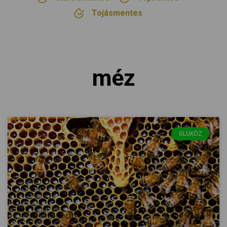
Tojásmentes
méz
GLÜKÓZ