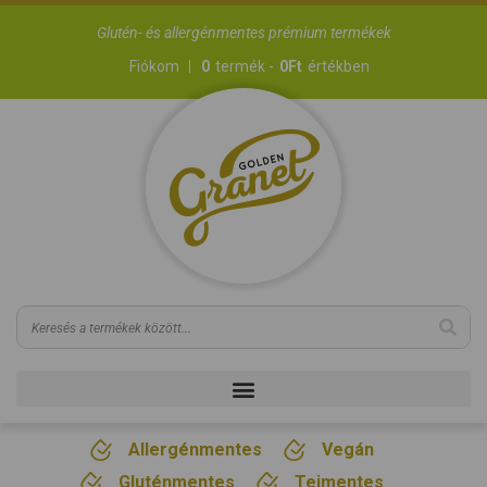
Glutén- és allergénmentes prémium termékek
Fiókom
0
termék -
0
Ft
értékben
Allergénmentes
Vegán
Gluténmentes
Tejmentes