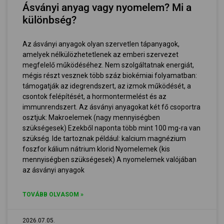
Ásványi anyag vagy nyomelem? Mi a
különbség?
Az ásványi anyagok olyan szervetlen tápanyagok,
amelyek nélkülözhetetlenek az emberi szervezet
megfelelő működéséhez. Nem szolgáltatnak energiát,
mégis részt vesznek több száz biokémiai folyamatban:
támogatják az idegrendszert, az izmok működését, a
csontok felépítését, a hormontermelést és az
immunrendszert. Az ásványi anyagokat két fő csoportra
osztjuk: Makroelemek (nagy mennyiségben
szükségesek) Ezekből naponta több mint 100 mg-ra van
szükség. Ide tartoznak például: kalcium magnézium
foszfor kálium nátrium klorid Nyomelemek (kis
mennyiségben szükségesek) A nyomelemek valójában
az ásványi anyagok
TOVÁBB OLVASOM »
2026.07.05.