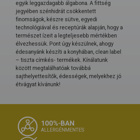
egyik leggazdagabb álgabona. A fittség
jegyében szénhidrát csökkentett
finomságok, készre sütve, egyedi
technológiával és receptúrák alapján, hogy a
természet ízeit a legteljesebb mértékben
élvezhessük. Pont úgy készülnek, ahogy
édesanyánk készíti a konyhában, clean label
– tiszta címkés- termékek. Kínálatunk
között megtalálhatóak továbbá
sajthelyettesítők, édességek, melyekhez jó
étvágyat kívánunk!
100%-BAN
ALLERGÉNMENTES