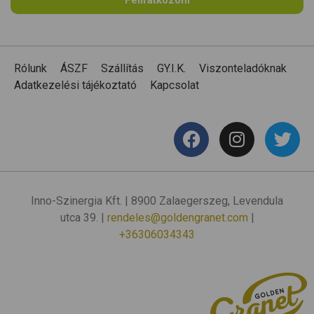
Rólunk
ÁSZF
Szállítás
GY.I.K.
Viszonteladóknak
Adatkezelési tájékoztató
Kapcsolat
Inno-Szinergia Kft. | 8900 Zalaegerszeg, Levendula
utca 39. |
rendeles@goldengranet.com
|
+36306034343