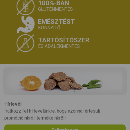
100%-BAN
GLUTÉNMENTES
EMÉSZTÉST
KÖNNYÍTŐ
TARTÓSÍTÓSZER
ÉS ADALÉKMENTES
Hírlevél
Iratkozz fel hírlevelünkre, hogy azonnal értesülj
promócióinkról, termékeinkről!
Feliratkozom