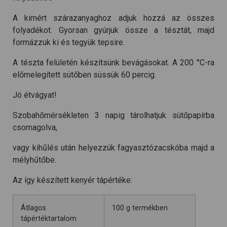
A kimért szárazanyaghoz adjuk hozzá az összes
folyadékot. Gyorsan gyúrjuk össze a tésztát, majd
formázzuk ki és tegyük tepsire.
A tészta felületén készítsünk bevágásokat. A 200 °C-ra
előmelegített sütőben süssük 60 percig.
Jó étvágyat!
Szobahőmérsékleten 3 napig tárolhatjuk sütőpapírba
csomagolva,
vagy kihűlés után helyezzük fagyasztózacskóba majd a
mélyhűtőbe.
Az így készített kenyér tápértéke:
Átlagos
100 g termékben
tápértéktartalom