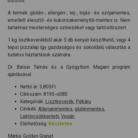
biztosít.
A termék glutén-, allergén-, tej-, tojás- és szójamentes,
emellett élesztő- és kukoricakeményítő-mentes is. Nem
tartalmaz mesterséges színezéket vagy tartósítószert.
1 kg lisztkeverékből akár 5 db kenyér készíthető, vagy 4
tepsi pizzalap így gazdaságos és sokoldalú választás a
tudatos háztartások számára.
Dr. Balsai Tamás és a Gyógyítom Magam program
ajánlásával.
Nettó ár:
3,805
Ft
Cikkszám:
8195-o080
Kategóriák:
Lisztkeverék
,
Pékáru
Címkék:
Allergénmentes
,
gluténmentes
,
Lektincsökkentett
,
Vegán
Elérhetőség:
Készleten
Márka:
Golden Granet