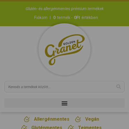
Glutén- és allergénmentes prémium termékek
Fiókom
0
termék -
0
Ft
értékben
Allergénmentes
Vegán
Gluténmentes
Tejmentes