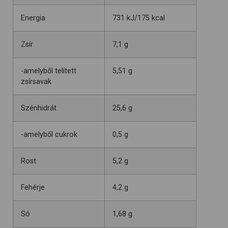
Energia
731 kJ/175 kcal
Zsír
7,1 g
-amelyből telített
5,51 g
zsírsavak
Szénhidrát
25,6 g
-amelyből cukrok
0,5 g
Rost
5,2 g
Fehérje
4,2 g
Só
1,68 g