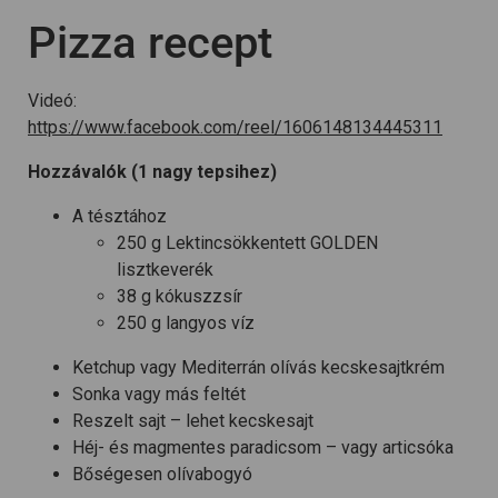
Pizza recept
Videó:
https://www.facebook.com/reel/1606148134445311
Hozzávalók (1 nagy tepsihez)
A tésztához
250 g Lektincsökkentett GOLDEN
lisztkeverék
38 g kókuszzsír
250 g langyos víz
Ketchup vagy Mediterrán olívás kecskesajtkrém
Sonka vagy más feltét
Reszelt sajt – lehet kecskesajt
Héj- és magmentes paradicsom – vagy articsóka
Bőségesen olívabogyó