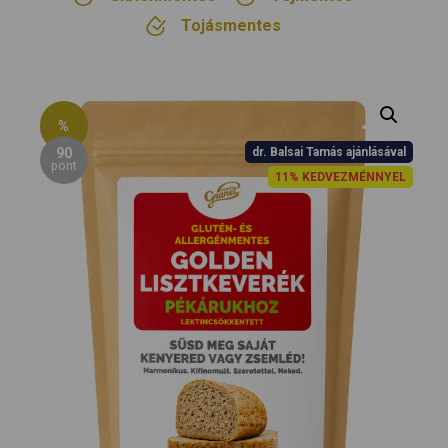
Tojásmentes
%
90
dr. Balsai Tamás ajánlásával
pont
11% KEDVEZMÉNNYEL