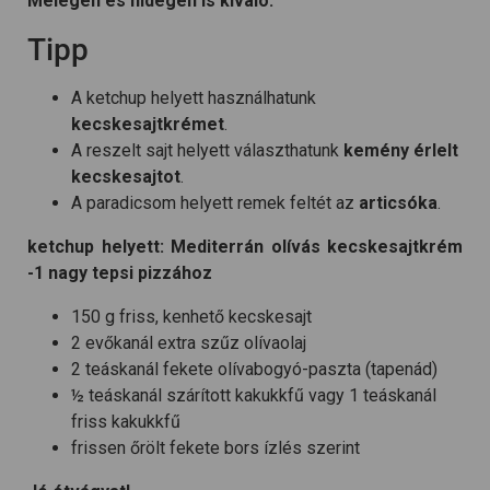
Melegen és hidegen is kiváló.
Tipp
A ketchup helyett használhatunk
kecskesajtkrémet
.
A reszelt sajt helyett választhatunk
kemény érlelt
kecskesajtot
.
A paradicsom helyett remek feltét az
articsóka
.
ketchup helyett: Mediterrán olívás kecskesajtkrém
-1 nagy tepsi pizzához
150 g friss, kenhető kecskesajt
2 evőkanál extra szűz olívaolaj
2 teáskanál fekete olívabogyó-paszta (tapenád)
½ teáskanál szárított kakukkfű vagy 1 teáskanál
friss kakukkfű
frissen őrölt fekete bors ízlés szerint