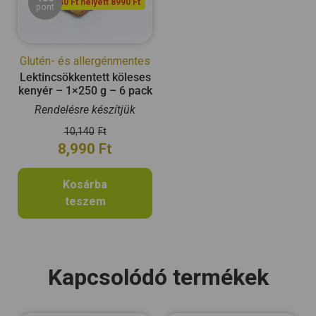
10140 Ft helyett 8990 Ft
pont
Glutén- és allergénmentes
Lektincsökkentett köleses
kenyér – 1×250 g – 6 pack
Rendelésre készítjük
10,140
Ft
8,990
Ft
Kosárba
teszem
Kapcsolódó termékek