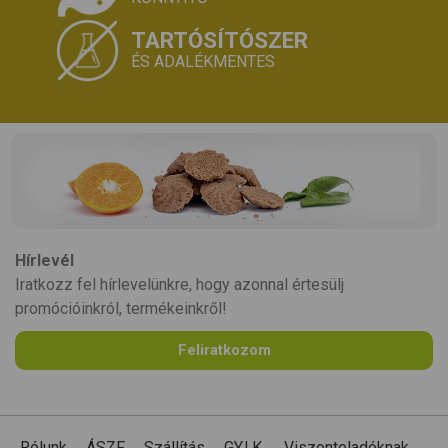
TARTÓSÍTÓSZER
ÉS ADALÉKMENTES
Hírlevél
Iratkozz fel hírlevelünkre, hogy azonnal értesülj
promócióinkról, termékeinkről!
Feliratkozom
Rólunk
ÁSZF
Szállítás
GY.I.K.
Viszonteladóknak