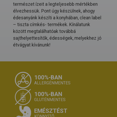
természet ízeit a legteljesebb mértékben
élvezhessük. Pont úgy készülnek, ahogy
édesanyánk készíti a konyhában, clean label
– tiszta címkés- termékek. Kínálatunk
között megtalálhatóak továbbá
sajthelyettesítők, édességek, melyekhez jó
étvágyat kívánunk!
100%-BAN
ALLERGÉNMENTES
100%-BAN
GLUTÉNMENTES
EMÉSZTÉST
KÖNNYÍTŐ