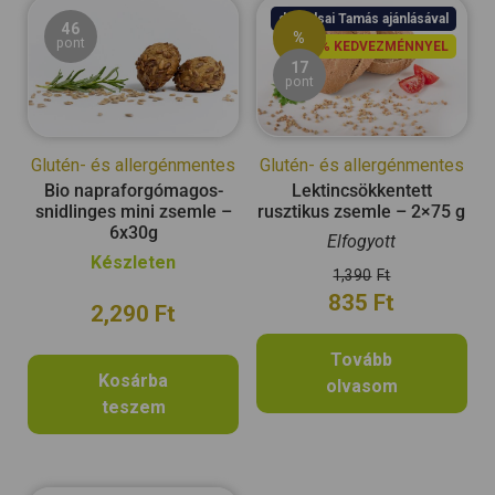
dr. Balsai Tamás ajánlásával
46
%
pont
11% KEDVEZMÉNNYEL
17
pont
Glutén- és allergénmentes
Glutén- és allergénmentes
Bio napraforgómagos-
Lektincsökkentett
snidlinges mini zsemle –
rusztikus zsemle – 2×75 g
6x30g
Elfogyott
Készleten
1,390
Ft
835
Ft
2,290
Ft
Tovább
Kosárba
olvasom
teszem