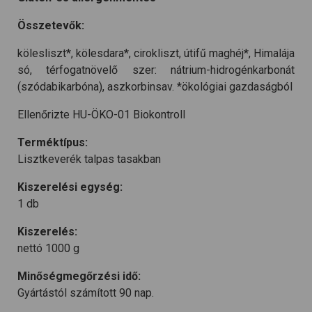
Összetevők:
kölesliszt*, kölesdara*, cirokliszt, útifű maghéj*, Himalája
só, térfogatnövelő szer: nátrium-hidrogénkarbonát
(szódabikarbóna), aszkorbinsav. *ökológiai gazdaságból
Ellenőrizte HU-ÖKO-01 Biokontroll
Terméktípus:
Lisztkeverék talpas tasakban
Kiszerelési egység:
1 db
Kiszerelés:
nettó 1000 g
Minőségmegőrzési idő:
Gyártástól számított 90 nap.