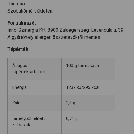
Tárolás:
Szobahőmérsékleten.
Forgalmazó:
Inno-Szinergia Kft. 8900 Zalaegerszeg, Levendula u. 39.
A gyártóhely allergén összetevőktől mentes.
Tápérték:
Átlagos
100 g termékben
tápértéktartalom
Energia
1232 kJ/295 kcal
Zsír
2,8 g
-amelyből telített
0,71 g
zsírsavak