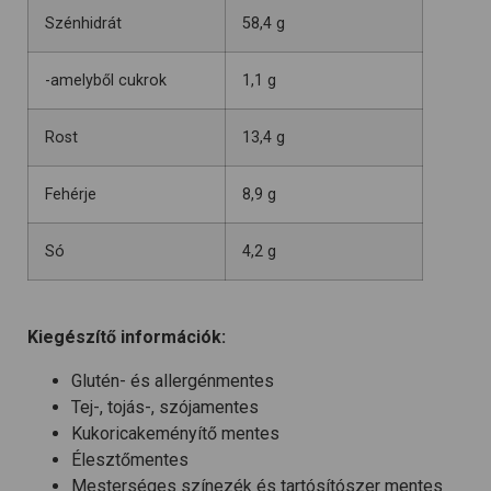
Szénhidrát
58,4 g
-amelyből cukrok
1,1 g
Rost
13,4 g
Fehérje
8,9 g
Só
4,2 g
Kiegészítő információk:
Glutén- és allergénmentes
Tej-, tojás-, szójamentes
Kukoricakeményítő mentes
Élesztőmentes
Mesterséges színezék és tartósítószer mentes