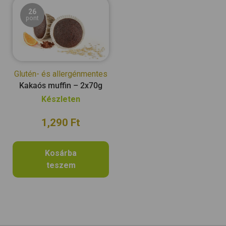
26
pont
Glutén- és allergénmentes
Kakaós muffin – 2x70g
Készleten
1,290
Ft
Kosárba
teszem