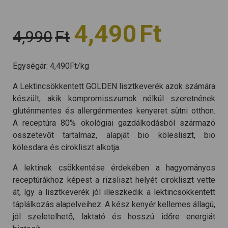
4,490
Ft
4,990
Ft
Egységár:
4,490
Ft
/kg
A Lektincsökkentett GOLDEN lisztkeverék azok számára
készült, akik kompromisszumok nélkül szeretnének
gluténmentes és allergénmentes kenyeret sütni otthon.
A receptúra 80% ökológiai gazdálkodásból származó
összetevőt tartalmaz, alapját bio kölesliszt, bio
kölesdara és cirokliszt alkotja.
A lektinek csökkentése érdekében a hagyományos
receptúrákhoz képest a rizsliszt helyét cirokliszt vette
át, így a lisztkeverék jól illeszkedik a lektincsökkentett
táplálkozás alapelveihez. A kész kenyér kellemes állagú,
jól szeletelhető, laktató és hosszú időre energiát