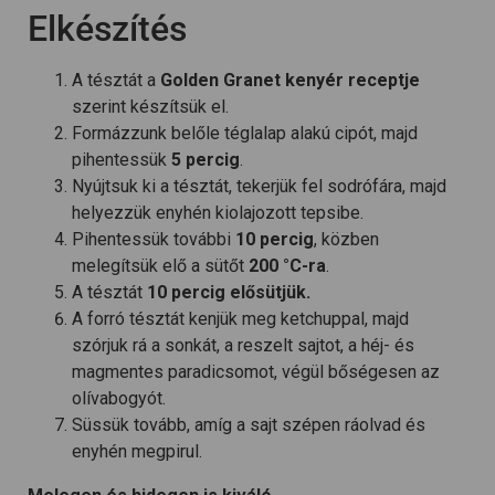
Elkészítés
A tésztát a
Golden Granet kenyér receptje
szerint készítsük el.
Formázzunk belőle téglalap alakú cipót, majd
pihentessük
5 percig
.
Nyújtsuk ki a tésztát, tekerjük fel sodrófára, majd
helyezzük enyhén kiolajozott tepsibe.
Pihentessük további
10 percig
, közben
melegítsük elő a sütőt
200 °C-ra
.
A tésztát
10 percig elősütjük.
A forró tésztát kenjük meg ketchuppal, majd
szórjuk rá a sonkát, a reszelt sajtot, a héj- és
magmentes paradicsomot, végül bőségesen az
olívabogyót.
Süssük tovább, amíg a sajt szépen ráolvad és
enyhén megpirul.