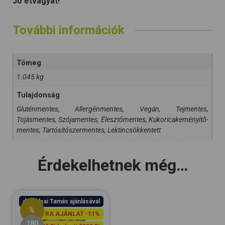
Jó étvágyat!
További információk
Tömeg
1.045 kg
Tulajdonság
Gluténmentes, Allergénmentes, Vegán, Tejmentes,
Tojásmentes, Szójamentes, Élesztőmentes, Kukoricakeményítő-
mentes, Tartósítószermentes, Lektincsökkentett
Érdekelhetnek még…
dr. Balsai Tamás ajánlásával
%
EXTRA AJÁNLAT -11%
180