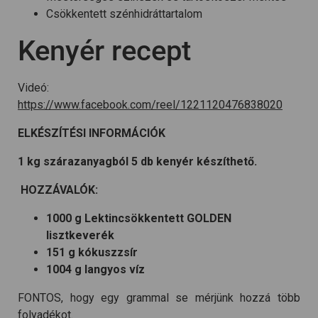
Csökkentett szénhidráttartalom
Kenyér recept
Videó:
https://www.facebook.com/reel/1221120476838020
ELKÉSZÍTÉSI INFORMÁCIÓK
1 kg szárazanyagból 5 db kenyér készíthető.
HOZZÁVALÓK:
1000 g Lektincsökkentett GOLDEN
lisztkeverék
151 g kókuszzsír
1004 g langyos víz
FONTOS, hogy egy grammal se mérjünk hozzá több
folyadékot.