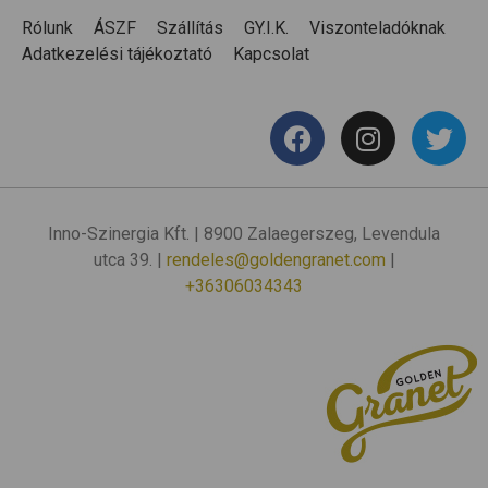
Rólunk
ÁSZF
Szállítás
GY.I.K.
Viszonteladóknak
Adatkezelési tájékoztató
Kapcsolat
Inno-Szinergia Kft. | 8900 Zalaegerszeg, Levendula
utca 39. |
rendeles@goldengranet.com
|
+36306034343