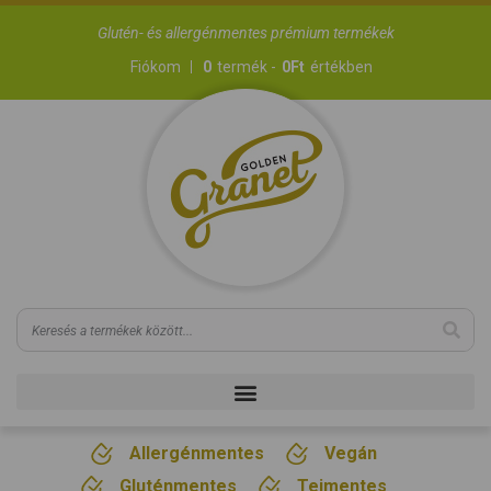
Glutén- és allergénmentes prémium termékek
Fiókom
0
termék -
0
Ft
értékben
Allergénmentes
Vegán
Gluténmentes
Tejmentes