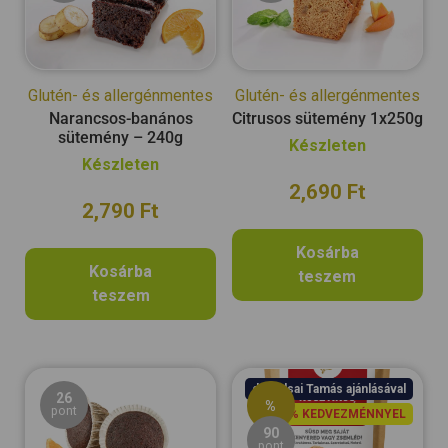
Glutén- és allergénmentes
Glutén- és allergénmentes
Narancsos-banános
Citrusos sütemény 1x250g
sütemény – 240g
Készleten
Készleten
2,690
Ft
2,790
Ft
Kosárba
Kosárba
teszem
teszem
dr. Balsai Tamás ajánlásával
26
%
pont
11% KEDVEZMÉNNYEL
90
pont