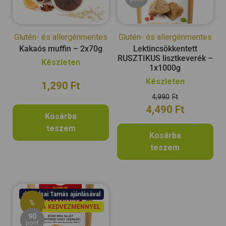
Glutén- és allergénmentes
Glutén- és allergénmentes
Kakaós muffin – 2x70g
Lektincsökkentett
RUSZTIKUS lisztkeverék –
Készleten
1x1000g
Készleten
1,290
Ft
4,990
Ft
4,490
Ft
Kosárba
teszem
Kosárba
teszem
dr. Balsai Tamás ajánlásával
%
11% KEDVEZMÉNNYEL
90
pont