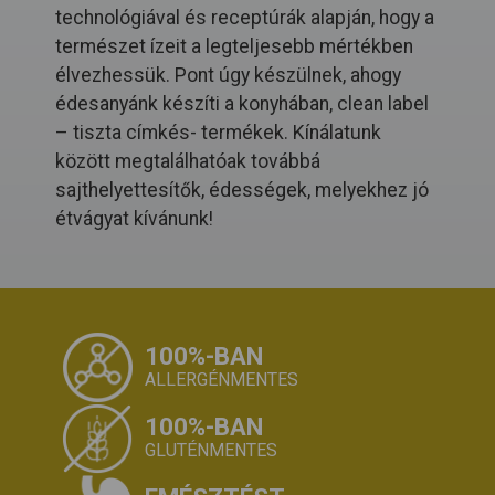
technológiával és receptúrák alapján, hogy a
természet ízeit a legteljesebb mértékben
élvezhessük. Pont úgy készülnek, ahogy
édesanyánk készíti a konyhában, clean label
– tiszta címkés- termékek. Kínálatunk
között megtalálhatóak továbbá
sajthelyettesítők, édességek, melyekhez jó
étvágyat kívánunk!
100%-BAN
ALLERGÉNMENTES
100%-BAN
GLUTÉNMENTES