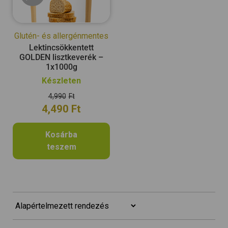
Glutén- és allergénmentes
Lektincsökkentett
GOLDEN lisztkeverék –
1x1000g
Készleten
4,990
Ft
4,490
Ft
Kosárba
teszem