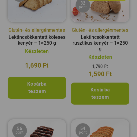
32
pont
Glutén- és allergénmentes
Glutén- és allergénmentes
Lektincsökkentett köleses
Lektincsökkentett
kenyér – 1×250 g
rusztikus kenyér – 1×250
g
Készleten
Készleten
1,690
Ft
1,790
Ft
1,590
Ft
Kosárba
Kosárba
teszem
teszem
56
54
pont
pont