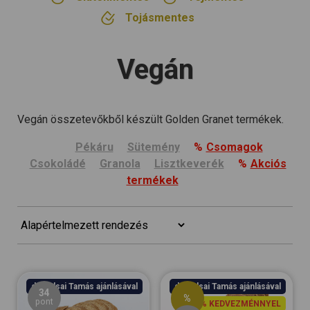
Tojásmentes
Vegán
Vegán összetevőkből készült Golden Granet termékek.
Pékáru
Sütemény
Csomagok
Csokoládé
Granola
Lisztkeverék
Akciós
termékek
dr. Balsai Tamás ajánlásával
dr. Balsai Tamás ajánlásával
34
%
pont
11% KEDVEZMÉNNYEL