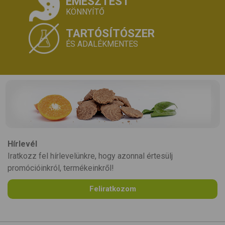
EMÉSZTÉST
KÖNNYÍTŐ
TARTÓSÍTÓSZER
ÉS ADALÉKMENTES
Hírlevél
Iratkozz fel hírlevelünkre, hogy azonnal értesülj
promócióinkról, termékeinkről!
Feliratkozom