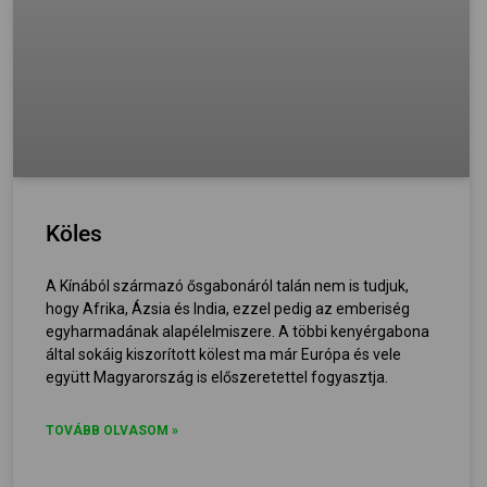
Köles
A Kínából származó ősgabonáról talán nem is tudjuk,
hogy Afrika, Ázsia és India, ezzel pedig az emberiség
egyharmadának alapélelmiszere. A többi kenyérgabona
által sokáig kiszorított kölest ma már Európa és vele
együtt Magyarország is előszeretettel fogyasztja.
TOVÁBB OLVASOM »