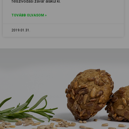
felszívódási zavar alakul ki.
TOVÁBB OLVASOM »
2019.01.31.