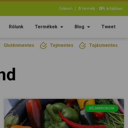
Fiókom
0
termék -
0
Ft
értékben
Rólunk
Termékek
Blog
Tweet
Gluténmentes
Tejmentes
Tojásmentes
nd
BÉLMIKROBIOM