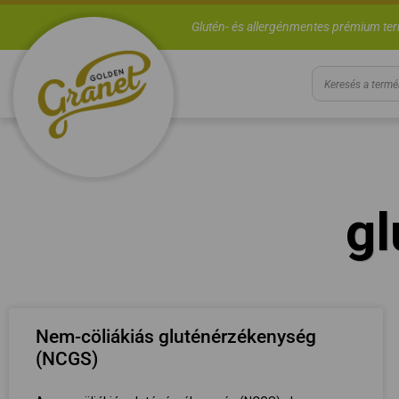
Glutén- és allergénmentes prémium te
gl
Nem-cöliákiás gluténérzékenység
(NCGS)