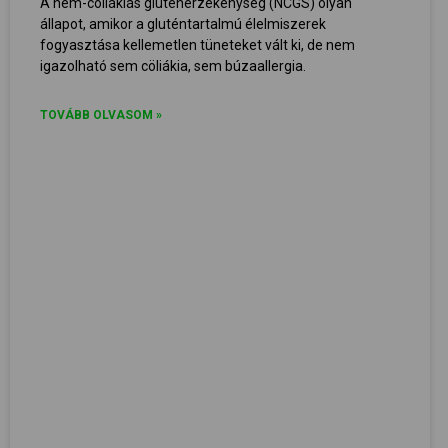
A nem-cöliákiás gluténérzékenység (NCGS) olyan
állapot, amikor a gluténtartalmú élelmiszerek
fogyasztása kellemetlen tüneteket vált ki, de nem
igazolható sem cöliákia, sem búzaallergia.
TOVÁBB OLVASOM »