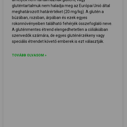
gluténtartalmuk nem haladja meg az Európai Unió által
meghatározott határértéket (20 mg/kg). A glutén a
búzában, rozsban, árpában és ezek egyes
rokonnövényeiben található fehérjék összefoglaló neve.
A gluténmentes étrend elengedhetetlen a cöliákiában
szenvedők számára, de egyes gluténérzékeny vagy
speciális étrendet követő emberek is ezt választják.
TOVÁBB OLVASOM »