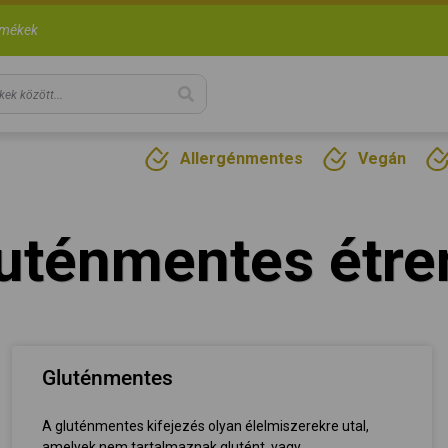
rmékek
Allergénmentes
Vegán
uténmentes étre
Gluténmentes
A gluténmentes kifejezés olyan élelmiszerekre utal,
amelyek nem tartalmaznak glutént, vagy