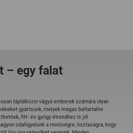
 – egy falat
osan táplálkozni vágyó emberek számára olyan
mékeket gyártsunk, melyek magas beltartalmi
hetőek, fitt- és gyógy étrendhez is jól
 nagyon odafigyelünk a minőségre, tisztaságra, hogy
któl, bio összetevőket vegyünk. Minden