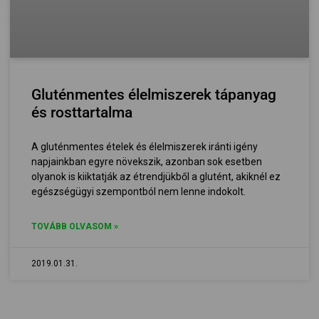
Gluténmentes élelmiszerek tápanyag
és rosttartalma
A gluténmentes ételek és élelmiszerek iránti igény
napjainkban egyre növekszik, azonban sok esetben
olyanok is kiiktatják az étrendjükből a glutént, akiknél ez
egészségügyi szempontból nem lenne indokolt.
TOVÁBB OLVASOM »
2019.01.31.