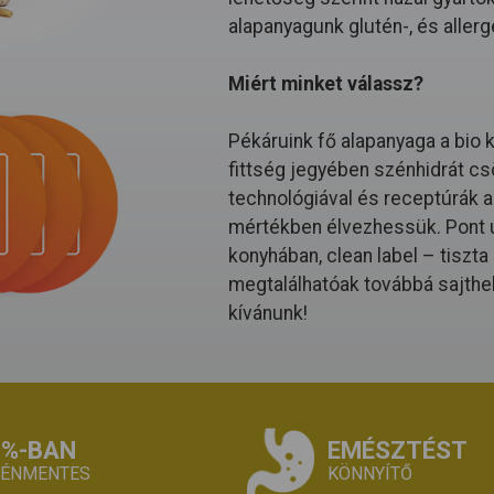
alapanyagunk glutén-, és allerg
Miért minket válassz?
Pékáruink fő alapanyaga a bio 
fittség jegyében szénhidrát cs
technológiával és receptúrák al
mértékben élvezhessük. Pont ú
konyhában, clean label – tiszt
megtalálhatóak továbbá sajthe
kívánunk!
0%-BAN
EMÉSZTÉST
TÉNMENTES
KÖNNYÍTŐ