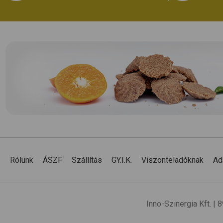
Rólunk
ÁSZF
Szállítás
GY.I.K.
Viszonteladóknak
Ad
Inno-Szinergia Kft. |