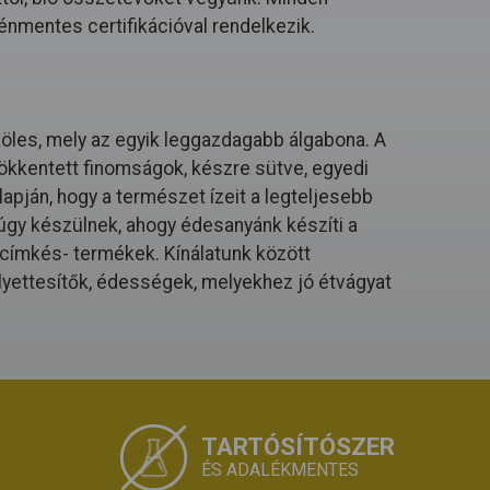
énmentes certifikációval rendelkezik.
köles, mely az egyik leggazdagabb álgabona. A
ökkentett finomságok, készre sütve, egyedi
apján, hogy a természet ízeit a legteljesebb
gy készülnek, ahogy édesanyánk készíti a
a címkés- termékek. Kínálatunk között
lyettesítők, édességek, melyekhez jó étvágyat
TARTÓSÍTÓSZER
ÉS ADALÉKMENTES