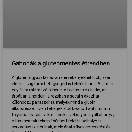
Gabonák a gluténmentes étrendben
A gluténfogyasztás az arra érzékenyeknél több, akár
élethosszig tartó betegségért is felelős lehet. A glutén
egy fajta raktározó fehérje. A búzában a gliadin, az
árpában a hordein, a rozsban a secalin okozhat
különböző panaszokat, melyek mind a glutén
alkotórészei. Ezen fehérjék által kiváltott autoimmun
folyamat hatására károsodik a vékonybél nyálkahártyája,
a tápanyagok felszívódásáért felelős bélbolyhok
sorvadásnak indulnak, mely által súlyos emésztési és