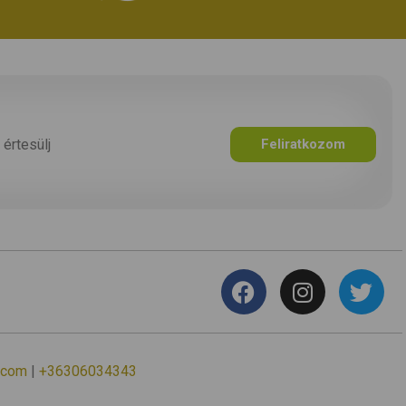
 értesülj
Feliratkozom
.com
|
+36306034343