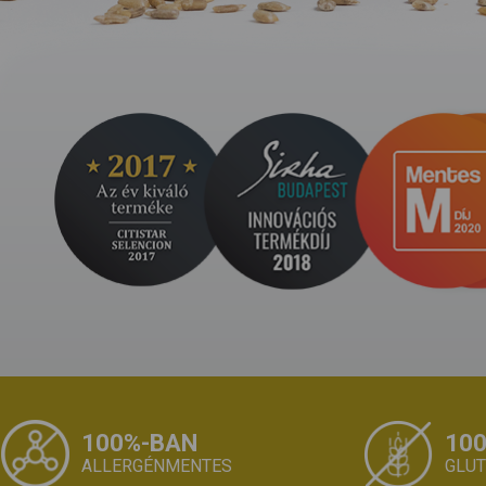
100%-BAN
10
ALLERGÉNMENTES
GLU