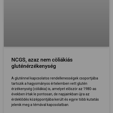
NCGS, azaz nem cöliákiás
gluténérzékenység
A gluténnel kapcsolatos rendellenességek csoportjába
tartozik a hagyományos értelemben vett glutén
érzékenység (cöliákia) is, amelyet először az 1980-as
években írtak le pontosan, de napjainkban újra az
érdeklődés középpontjába került és egyre több kutatás
jelenik meg a témával kapcsolatban.