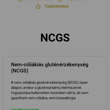
Tojásmentes
NCGS
Nem-cöliákiás gluténérzékenység
(NCGS)
A nem-cöliákiás gluténérzékenység (NCGS) olyan
állapot, amikor a gluténtartalmú élelmiszerek
fogyasztása kellemetlen tüneteket vált ki, de nem
igazolható sem cöliákia, sem búzaallergia.