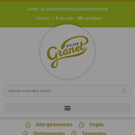
Glutén- és allergénmentes prémium termékek
Fiókom
0
termék -
0
Ft
értékben
Allergénmentes
Vegán
Gluténmentes
Tejmentes