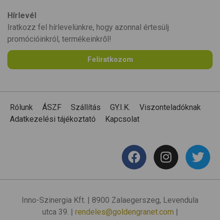
Hírlevél
Iratkozz fel hírlevelünkre, hogy azonnal értesülj
promócióinkról, termékeinkről!
Feliratkozom
Rólunk
ÁSZF
Szállítás
GY.I.K.
Viszonteladóknak
Adatkezelési tájékoztató
Kapcsolat
Inno-Szinergia Kft. | 8900 Zalaegerszeg, Levendula
utca 39. |
rendeles@goldengranet.com
|