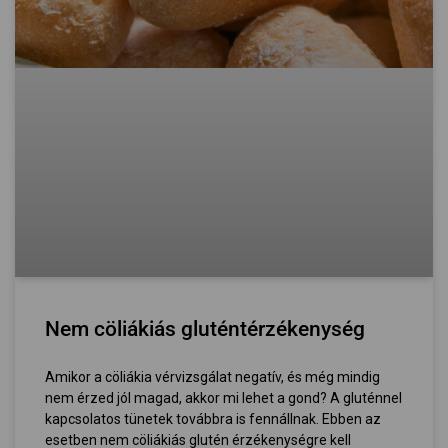
Nem cöliákiás gluténtérzékenység
Amikor a cöliákia vérvizsgálat negatív, és még mindig
nem érzed jól magad, akkor mi lehet a gond? A gluténnel
kapcsolatos tünetek továbbra is fennállnak. Ebben az
esetben nem cöliákiás glutén érzékenységre kell