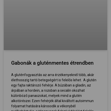
Gabonák a gluténmentes étrendben
A gluténfogyasztás az arra érzékenyeknél több, akár
élethosszig tartó betegségért is felelős lehet. A glutén
egy fajta raktározó fehérje. A búzában a gliadin, az
árpában a hordein, a rozsban a secalin okozhat
különböző panaszokat, melyek mind a glutén
alkotórészei. Ezen fehérjék által kiváltott autoimmun
folyamat hatására károsodik a vékonybél