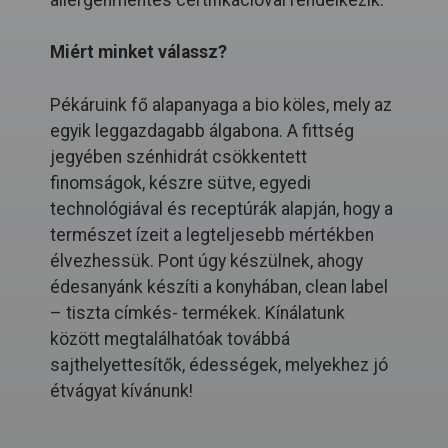
allergénmentes certifikációval rendelkezik.
Miért minket válassz?
Pékáruink fő alapanyaga a bio köles, mely az
egyik leggazdagabb álgabona. A fittség
jegyében szénhidrát csökkentett
finomságok, készre sütve, egyedi
technológiával és receptúrák alapján, hogy a
természet ízeit a legteljesebb mértékben
élvezhessük. Pont úgy készülnek, ahogy
édesanyánk készíti a konyhában, clean label
– tiszta címkés- termékek. Kínálatunk
között megtalálhatóak továbbá
sajthelyettesítők, édességek, melyekhez jó
étvágyat kívánunk!