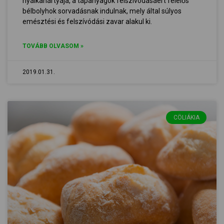
nyálkahártyája, a tápanyagok felszívódásáért felelős
bélbolyhok sorvadásnak indulnak, mely által súlyos
emésztési és felszívódási zavar alakul ki.
TOVÁBB OLVASOM »
2019.01.31.
CÖLIÁKIA