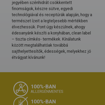
jegyében szénhidrát csökkentett
finomságok, készre sütve, egyedi
technológiával és receptúrák alapján, hogy a
természet ízeit a legteljesebb mértékben
élvezhessük. Pont úgy készülnek, ahogy
édesanyánk készíti a konyhában, clean label
– tiszta címkés- termékek. Kínálatunk
között megtalálhatóak továbbá
sajthelyettesítők, édességek, melyekhez jó
étvágyat kívánunk!
100%-BAN
ALLERGÉNMENTES
100%-BAN