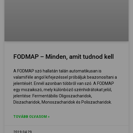
FODMAP – Minden, amit tudnod kell
A FODMAP szó hallatán talán automatikusan is
valamiféle angol kifejezéssel próbáljuk beazonosítani a
jelentését. Ennél azonban többről van szó. A FODMAP
egy mozaikszó, mely különböző szénhidrátokat jelöl,
jelentése: Fermentábilis Oligoszacharidok,
Diszacharidok, Monoszacharidok és Poliszacharidok.
TOVÁBB OLVASOM »
2019.04.29.