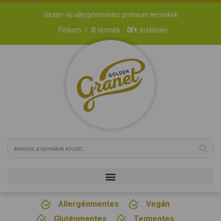
Glutén- és allergénmentes prémium termékek
Fiókom
0
termék -
0
Ft
értékben
Allergénmentes
Vegán
Gluténmentes
Tejmentes