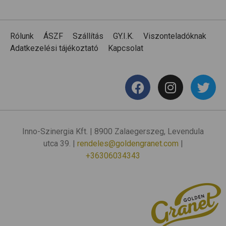
Rólunk
ÁSZF
Szállítás
GY.I.K.
Viszonteladóknak
Adatkezelési tájékoztató
Kapcsolat
Inno-Szinergia Kft. | 8900 Zalaegerszeg, Levendula
utca 39. |
rendeles@goldengranet.com
|
+36306034343