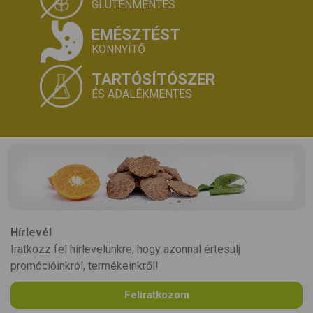
GLUTÉNMENTES
EMÉSZTÉST
KÖNNYÍTŐ
TARTÓSÍTÓSZER
ÉS ADALÉKMENTES
Hírlevél
Iratkozz fel hírlevelünkre, hogy azonnal értesülj
promócióinkról, termékeinkről!
Feliratkozom