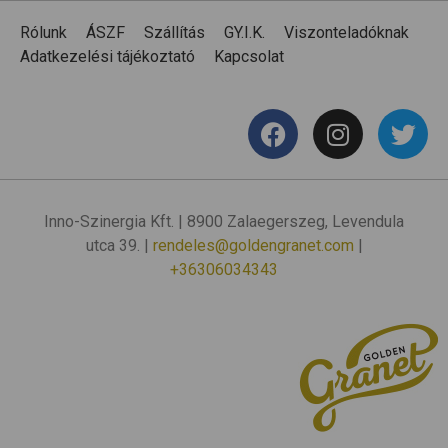
Rólunk
ÁSZF
Szállítás
GY.I.K.
Viszonteladóknak
Adatkezelési tájékoztató
Kapcsolat
Inno-Szinergia Kft. | 8900 Zalaegerszeg, Levendula
utca 39. |
rendeles@goldengranet.com
|
+36306034343