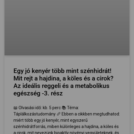
Egy jó kenyér több mint szénhidrát!
Mit rejt a hajdina, a köles és a cirok?
Az ideális reggeli és a metabolikus
egészség -3. rész
📖 Olvasási idő: kb. 5 perc 📚 Téma:
Táplálkozástudomány 🥖 Ebben a cikkben megtudhatod:
miért több egy jó kenyér, mint egyszerű
szénhidrátforrás, miben különleges a hajdina, a köles és
a cirok, mit nevezünk bioaktív növényi vegyületeknek, és