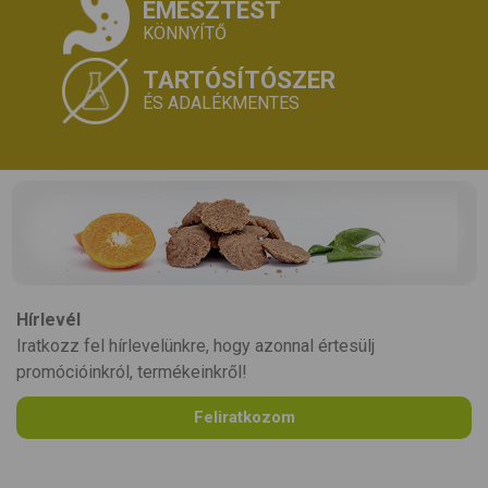
EMÉSZTÉST
KÖNNYÍTŐ
TARTÓSÍTÓSZER
ÉS ADALÉKMENTES
Hírlevél
Iratkozz fel hírlevelünkre, hogy azonnal értesülj
promócióinkról, termékeinkről!
Feliratkozom