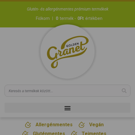
Glutén- és allergénmentes prémium termékek
Fiókom
0
termék -
0
Ft
értékben
Allergénmentes
Vegán
Gluténmentes
Tejmentes