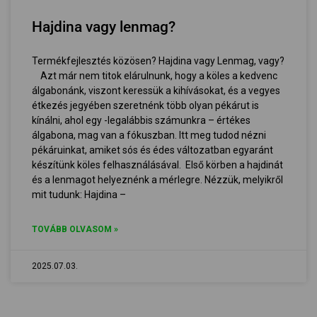
Hajdina vagy lenmag?
Termékfejlesztés közösen? Hajdina vagy Lenmag, vagy?
Azt már nem titok elárulnunk, hogy a köles a kedvenc
álgabonánk, viszont keressük a kihívásokat, és a vegyes
étkezés jegyében szeretnénk több olyan pékárut is
kínálni, ahol egy -legalábbis számunkra – értékes
álgabona, mag van a fókuszban. Itt meg tudod nézni
pékáruinkat, amiket sós és édes változatban egyaránt
készítünk köles felhasználásával. Első körben a hajdinát
és a lenmagot helyeznénk a mérlegre. Nézzük, melyikről
mit tudunk: Hajdina –
TOVÁBB OLVASOM »
2025.07.03.