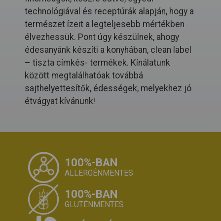
technológiával és receptúrák alapján, hogy a
természet ízeit a legteljesebb mértékben
élvezhessük. Pont úgy készülnek, ahogy
édesanyánk készíti a konyhában, clean label
– tiszta címkés- termékek. Kínálatunk
között megtalálhatóak továbbá
sajthelyettesítők, édességek, melyekhez jó
étvágyat kívánunk!
100%-BAN
ALLERGÉNMENTES
100%-BAN
GLUTÉNMENTES