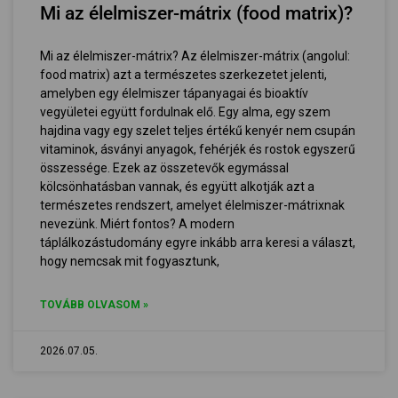
Mi az élelmiszer-mátrix (food matrix)?
Mi az élelmiszer-mátrix? Az élelmiszer-mátrix (angolul:
food matrix) azt a természetes szerkezetet jelenti,
amelyben egy élelmiszer tápanyagai és bioaktív
vegyületei együtt fordulnak elő. Egy alma, egy szem
hajdina vagy egy szelet teljes értékű kenyér nem csupán
vitaminok, ásványi anyagok, fehérjék és rostok egyszerű
összessége. Ezek az összetevők egymással
kölcsönhatásban vannak, és együtt alkotják azt a
természetes rendszert, amelyet élelmiszer-mátrixnak
nevezünk. Miért fontos? A modern
táplálkozástudomány egyre inkább arra keresi a választ,
hogy nemcsak mit fogyasztunk,
TOVÁBB OLVASOM »
2026.07.05.