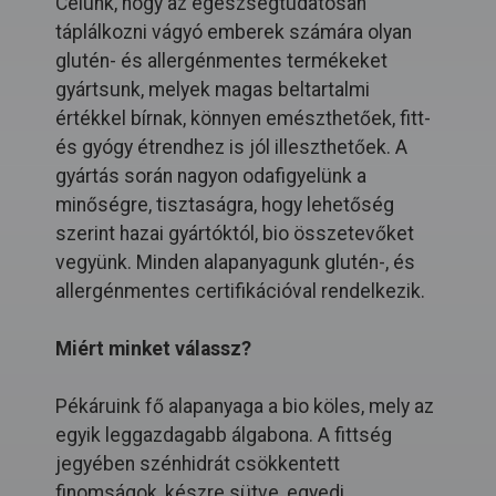
Célunk, hogy az egészségtudatosan
táplálkozni vágyó emberek számára olyan
glutén- és allergénmentes termékeket
gyártsunk, melyek magas beltartalmi
értékkel bírnak, könnyen emészthetőek, fitt-
és gyógy étrendhez is jól illeszthetőek. A
gyártás során nagyon odafigyelünk a
minőségre, tisztaságra, hogy lehetőség
szerint hazai gyártóktól, bio összetevőket
vegyünk. Minden alapanyagunk glutén-, és
allergénmentes certifikációval rendelkezik.
Miért minket válassz?
Pékáruink fő alapanyaga a bio köles, mely az
egyik leggazdagabb álgabona. A fittség
jegyében szénhidrát csökkentett
finomságok, készre sütve, egyedi