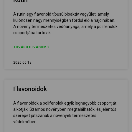
Rutin
A rutin egy flavonoid típusú bioaktív vegyület, amely
különösen nagy mennyiségben fordul elő a hajdinában.
A növény természetes védőanyaga, amely a polifenolok
csoportjába tartozik.
TOVÁBB OLVASOM »
2026.06.13.
Flavonoidok
A flavonoidok a polifenolok egyik legnagyobb csoportját
alkotják. Számos növényben megtalálhatók, és jelentős
szerepet játszanak a növények természetes
védelmében.