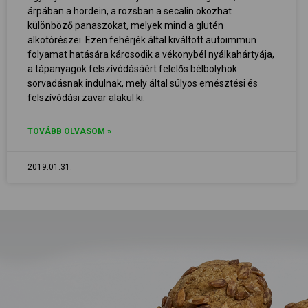
árpában a hordein, a rozsban a secalin okozhat
különböző panaszokat, melyek mind a glutén
alkotórészei. Ezen fehérjék által kiváltott autoimmun
folyamat hatására károsodik a vékonybél nyálkahártyája,
a tápanyagok felszívódásáért felelős bélbolyhok
sorvadásnak indulnak, mely által súlyos emésztési és
felszívódási zavar alakul ki.
TOVÁBB OLVASOM »
2019.01.31.