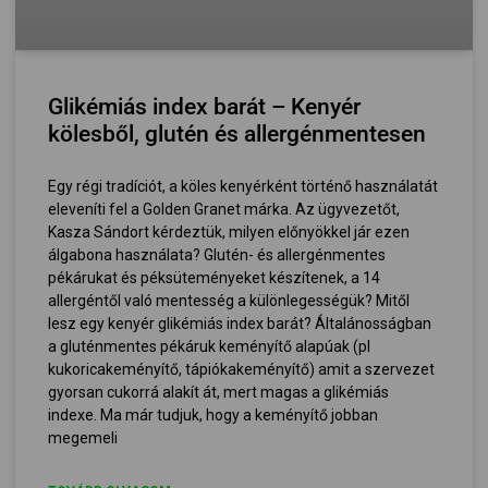
Glikémiás index barát – Kenyér
kölesből, glutén és allergénmentesen
Egy régi tradíciót, a köles kenyérként történő használatát
eleveníti fel a Golden Granet márka. Az ügyvezetőt,
Kasza Sándort kérdeztük, milyen előnyökkel jár ezen
álgabona használata? Glutén- és allergénmentes
pékárukat és péksüteményeket készítenek, a 14
allergéntől való mentesség a különlegességük? Mitől
lesz egy kenyér glikémiás index barát? Általánosságban
a gluténmentes pékáruk keményítő alapúak (pl
kukoricakeményítő, tápiókakeményítő) amit a szervezet
gyorsan cukorrá alakít át, mert magas a glikémiás
indexe. Ma már tudjuk, hogy a keményítő jobban
megemeli