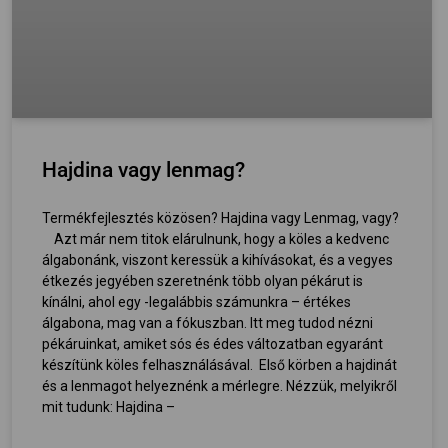
Hajdina vagy lenmag?
Termékfejlesztés közösen? Hajdina vagy Lenmag, vagy?
Azt már nem titok elárulnunk, hogy a köles a kedvenc
álgabonánk, viszont keressük a kihívásokat, és a vegyes
étkezés jegyében szeretnénk több olyan pékárut is
kínálni, ahol egy -legalábbis számunkra – értékes
álgabona, mag van a fókuszban. Itt meg tudod nézni
pékáruinkat, amiket sós és édes változatban egyaránt
készítünk köles felhasználásával. Első körben a hajdinát
és a lenmagot helyeznénk a mérlegre. Nézzük, melyikről
mit tudunk: Hajdina –