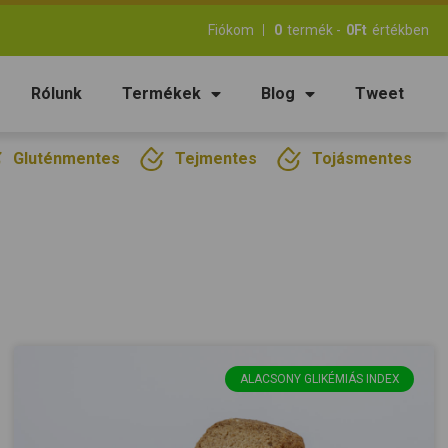
Fiókom
0
termék -
0
Ft
értékben
Rólunk
Termékek
Blog
Tweet
Gluténmentes
Tejmentes
Tojásmentes
ALACSONY GLIKÉMIÁS INDEX