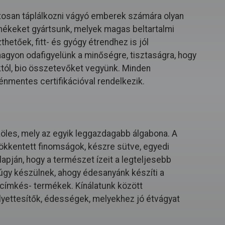
osan táplálkozni vágyó emberek számára olyan
mékeket gyártsunk, melyek magas beltartalmi
hetőek, fitt- és gyógy étrendhez is jól
 nagyon odafigyelünk a minőségre, tisztaságra, hogy
któl, bio összetevőket vegyünk. Minden
énmentes certifikációval rendelkezik.
köles, mely az egyik leggazdagabb álgabona. A
ökkentett finomságok, készre sütve, egyedi
apján, hogy a természet ízeit a legteljesebb
gy készülnek, ahogy édesanyánk készíti a
a címkés- termékek. Kínálatunk között
lyettesítők, édességek, melyekhez jó étvágyat