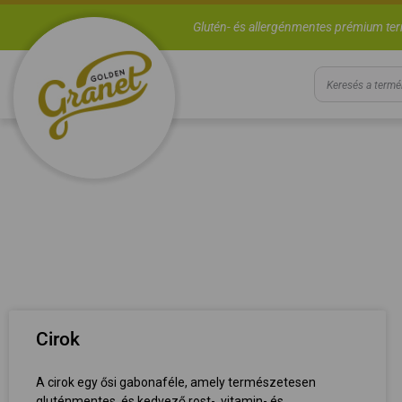
Glutén- és allergénmentes prémium te
Cirok
A cirok egy ősi gabonaféle, amely természetesen
gluténmentes, és kedvező rost-, vitamin- és