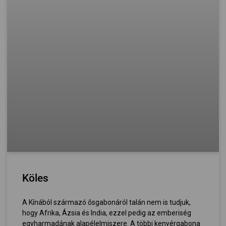
Köles
A Kínából származó ősgabonáról talán nem is tudjuk,
hogy Afrika, Ázsia és India, ezzel pedig az emberiség
egyharmadának alapélelmiszere. A többi kenyérgabona