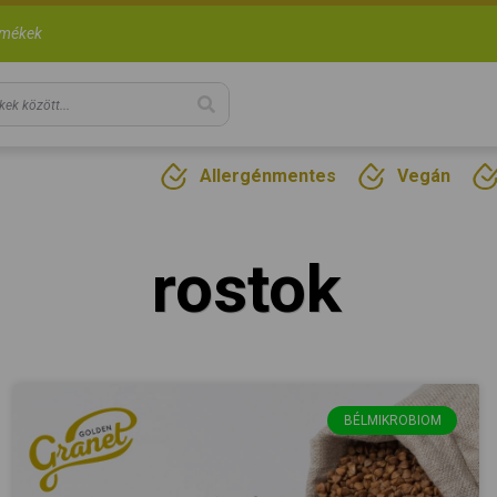
rmékek
Allergénmentes
Vegán
rostok
BÉLMIKROBIOM