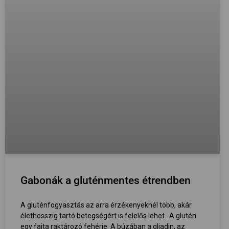
Gabonák a gluténmentes étrendben
A gluténfogyasztás az arra érzékenyeknél több, akár
élethosszig tartó betegségért is felelős lehet. A glutén
egy fajta raktározó fehérje. A búzában a gliadin, az