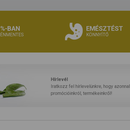
0%-BAN
EMÉSZTÉST
TÉNMENTES
KÖNNYÍTŐ
Hírlevél
Iratkozz fel hírlevelünkre, hogy azonnal
promócióinkról, termékeinkről!