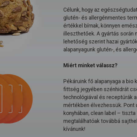
Célunk, hogy az egészségtudat
glutén- és allergénmentes ter
értékkel bírnak, könnyen emészt
illeszthetőek. A gyártás során
lehetőség szerint hazai gyártó
alapanyagunk glutén-, és allerg
Miért minket válassz?
Pékáruink fő alapanyaga a bio 
fittség jegyében szénhidrát cs
technológiával és receptúrák al
mértékben élvezhessük. Pont ú
konyhában, clean label – tiszt
megtalálhatóak továbbá sajthe
kívánunk!