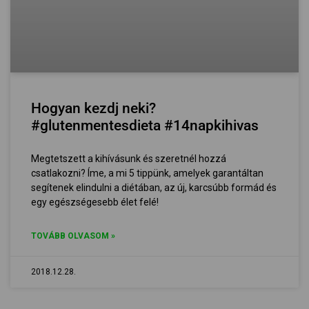
Hogyan kezdj neki?
#glutenmentesdieta #14napkihivas
Megtetszett a kihívásunk és szeretnél hozzá
csatlakozni? Íme, a mi 5 tippünk, amelyek garantáltan
segítenek elindulni a diétában, az új, karcsúbb formád és
egy egészségesebb élet felé!
TOVÁBB OLVASOM »
2018.12.28.