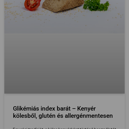
Glikémiás index barát – Kenyér
kölesből, glutén és allergénmentesen