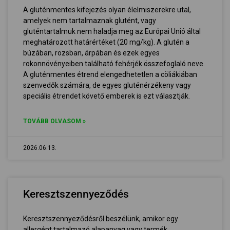
A gluténmentes kifejezés olyan élelmiszerekre utal,
amelyek nem tartalmaznak glutént, vagy
gluténtartalmuk nem haladja meg az Európai Unió által
meghatározott határértéket (20 mg/kg). A glutén a
búzában, rozsban, árpában és ezek egyes
rokonnövényeiben található fehérjék összefoglaló neve.
A gluténmentes étrend elengedhetetlen a cöliákiában
szenvedők számára, de egyes gluténérzékeny vagy
speciális étrendet követő emberek is ezt választják.
TOVÁBB OLVASOM »
2026.06.13.
Keresztszennyeződés
Keresztszennyeződésről beszélünk, amikor egy
allergént tartalmazó alapanyag vagy termék