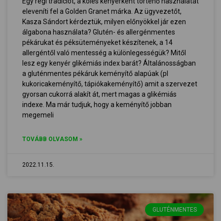
Egy régi tradíciót, a köles kenyérként történő használatát
eleveníti fel a Golden Granet márka. Az ügyvezetőt,
Kasza Sándort kérdeztük, milyen előnyökkel jár ezen
álgabona használata? Glutén- és allergénmentes
pékárukat és péksüteményeket készítenek, a 14
allergéntől való mentesség a különlegességük? Mitől
lesz egy kenyér glikémiás index barát? Általánosságban
a gluténmentes pékáruk keményítő alapúak (pl
kukoricakeményítő, tápiókakeményítő) amit a szervezet
gyorsan cukorrá alakít át, mert magas a glikémiás
indexe. Ma már tudjuk, hogy a keményítő jobban
megemeli
TOVÁBB OLVASOM »
2022.11.15.
GLUTÉNMENTES