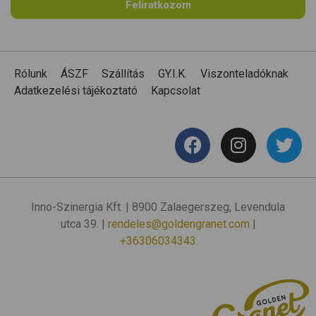
Feliratkozom
Rólunk
ÁSZF
Szállítás
GY.I.K.
Viszonteladóknak
Adatkezelési tájékoztató
Kapcsolat
Inno-Szinergia Kft. | 8900 Zalaegerszeg, Levendula
utca 39. |
rendeles@goldengranet.com
|
+36306034343