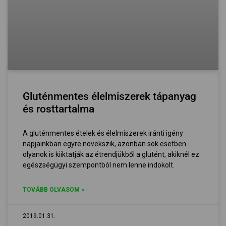
Gluténmentes élelmiszerek tápanyag
és rosttartalma
A gluténmentes ételek és élelmiszerek iránti igény
napjainkban egyre növekszik, azonban sok esetben
olyanok is kiiktatják az étrendjükből a glutént, akiknél ez
egészségügyi szempontból nem lenne indokolt.
TOVÁBB OLVASOM »
2019.01.31.