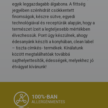
egyik leggazdagabb álgabona. A fittség
jegyében szénhidrát csökkentett
finomságok, készre sütve, egyedi
technológiával és receptúrák alapján, hogy a
természet ízeit a legteljesebb mértékben
élvezhessük. Pont úgy készülnek, ahogy
édesanyánk készíti a konyhában, clean label
– tiszta címkés- termékek. Kínálatunk
között megtalálhatóak továbbá
sajthelyettesítők, édességek, melyekhez jó
étvágyat kívánunk!
100%-BAN
ALLERGÉNMENTES