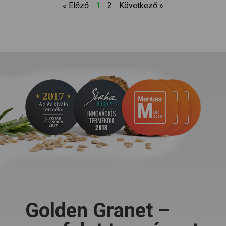
« Előző
1
2
Következő »
Golden Granet –