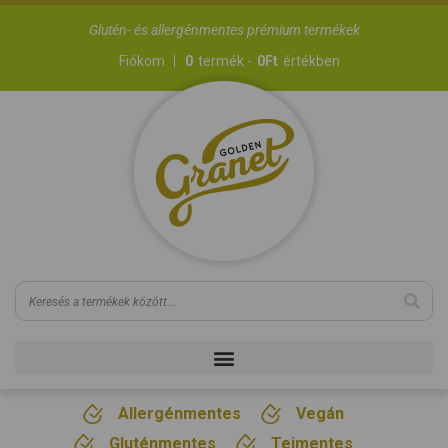
Glutén- és allergénmentes prémium termékek
Fiókom
0
termék -
0
Ft
értékben
Allergénmentes
Vegán
Gluténmentes
Tejmentes