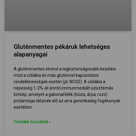
Gluténmentes pékáruk lehetséges
alapanyagai
A gluténmentes étrend a legbiztonságosabb kezelési
mód a cöliákia és más gluténnel kapcsolatos
rendellenességek esetén (pl. NCGS). A cöliákia a
népesség 1-2%-át érintő immunmediált szisztémás
kórkép, amelyet a gabonafélék (búza, árpa, rozs)
prolaminjai idéznek elő az arra genetikailag fogékonyak
esetében.
TOVÁBB OLVASOM »