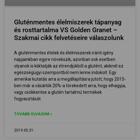
Gluténmentes élelmiszerek tápanyag
és rosttartalma VS Golden Granet –
Szakmai cikk felvetéseire válaszolunk
A gluténmentes ételek és élelmiszerek iránti igény
napjainkban egyre növekszik, azonban sok esetben
olyanok is kiiktatják az étrendjükből a glutént, akiknél ez
egészségügyi szempontból nem lenne indokolt. Egy
amerikai kutatás arra a megállapításra jutott, hogy 2015-
ben már a vásárlók 20%-a törekedett arra, hogy elhagyja,
vagy csökkentse a glutén tartalmú termékek
fogyasztását.
TOVÁBB OLVASOM »
2019.05.31.